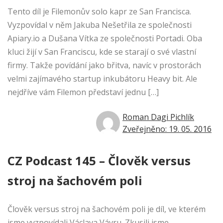
Tento díl je Filemonův solo kapr ze San Francisca.
Vyzpovídal v něm Jakuba Nešetřila ze společnosti
Apiary.io a Dušana Vítka ze společnosti Portadi. Oba
kluci žijí v San Franciscu, kde se starají o své vlastní
firmy. Takže povídání jako břitva, navíc v prostorách
velmi zajímavého startup inkubátoru Heavy bit. Ale
nejdříve vám Filemon představí jednu […]
Roman Dagi Pichlík
Zveřejněno: 19. 05. 2016
CZ Podcast 145 – Člověk versus
stroj na šachovém poli
Člověk versus stroj na šachovém poli je díl, ve kterém
jsme vyzpovídali Václava Vávru. Zkusili jsme