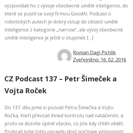
vyzpovídali ho z vývoje všeobecné umělé inteligence, do
které se pustil se svojí firmou GoodAI. Podcast o
robotických autech je dobrý vstup do oblasti umělé
inteligence z kategorie „narrow“, ale vývoj všeobecné
umělé inteligence je ještě o stupínek […]
Roman Dagi Pichlík
Zveřejněno: 16. 02. 2016
CZ Podcast 137 – Petr Šimeček a
Vojta Roček
Do 137. dílu jsme si pozvali Petra Šimečka a Vojtu
Ročka, kteří převzali ihned kontrolu nad natáčením, a
proto se dozvíte úplně všecko, co jste kdy chtěli vědět.
Probrali jsme toho opravdu dost počínaje výslovností,