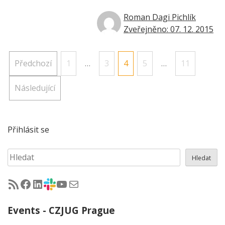
Roman Dagi Pichlík
Zveřejněno: 07. 12. 2015
Stránkování
Předchozí
1
…
3
4
5
…
11
příspěvků
Následující
Přihlásit se
Hledat
Hledat
RSS - články na jug.cz
Facebook skupina Czech Java User Group
LinkedIn skupina Czech Java User Group
CZJUG Slack fórum
CZJUG YouTube kanál
CZJUG email
Events - CZJUG Prague