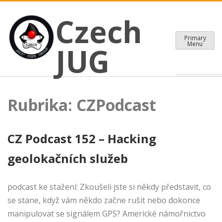
CZECH JAVA USER GROUP
Skip
Czech JUG
Czech
to
content
Primary
Menu
JUG
Rubrika:
CZPodcast
CZ Podcast 152 – Hacking
geolokačních služeb
podcast ke stažení: Zkoušeli jste si někdy představit, co
se stane, když vám někdo začne rušit nebo dokonce
manipulovat se signálem GPS? Americké námořnictvo