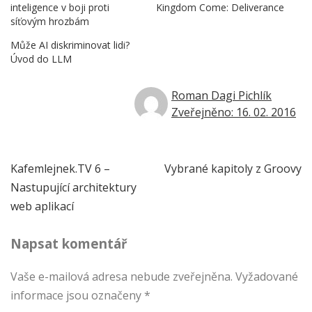
inteligence v boji proti
Kingdom Come: Deliverance
síťovým hrozbám
Může AI diskriminovat lidi?
Úvod do LLM
Roman Dagi Pichlík
Zveřejněno: 16. 02. 2016
Navigace
Kafemlejnek.TV 6 –
Vybrané kapitoly z Groovy
Nastupující architektury
pro
web aplikací
příspěvek
Napsat komentář
Vaše e-mailová adresa nebude zveřejněna.
Vyžadované
informace jsou označeny
*