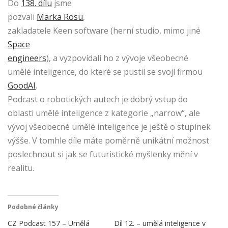
Do
138. dílu
jsme
pozvali
Marka Rosu
,
zakladatele Keen software (herní studio, mimo jiné
Space
engineers
), a vyzpovídali ho z vývoje všeobecné
umělé inteligence, do které se pustil se svojí firmou
GoodAI
.
Podcast o robotických autech je dobrý vstup do
oblasti umělé inteligence z kategorie „narrow“, ale
vývoj všeobecné umělé inteligence je ještě o stupínek
výšše. V tomhle díle máte poměrně unikátní možnost
poslechnout si jak se futuristické myšlenky mění v
realitu.
Podobné články
CZ Podcast 157 – Umělá
Díl 12. – umělá inteligence v