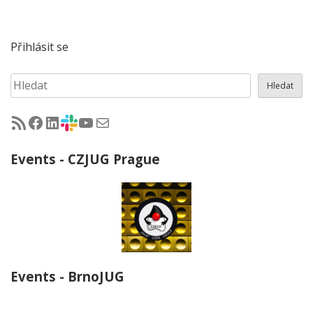
Přihlásit se
Hledat
Hledat
RSS - články na jug.cz
Facebook skupina Czech Java User Group
LinkedIn skupina Czech Java User Group
CZJUG Slack fórum
CZJUG YouTube kanál
CZJUG email
Events - CZJUG Prague
Events - BrnoJUG