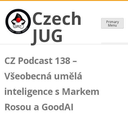
CZECH JAVA USER GROUP
Skip
Czech JUG
Czech
to
content
Primary
Menu
JUG
CZ Podcast 138 –
Všeobecná umělá
inteligence s Markem
Rosou a GoodAI