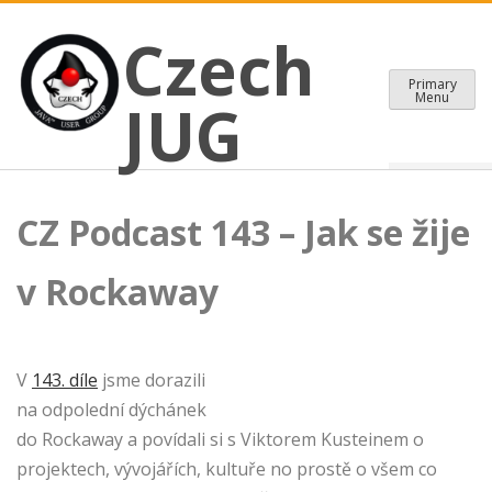
CZECH JAVA USER GROUP
Skip
Czech JUG
Czech
to
content
Primary
Menu
JUG
CZ Podcast 143 – Jak se žije
v Rockaway
V
143. díle
jsme dorazili
na odpolední dýchánek
do Rockaway a povídali si s Viktorem Kusteinem o
projektech, vývojářích, kultuře no prostě o všem co