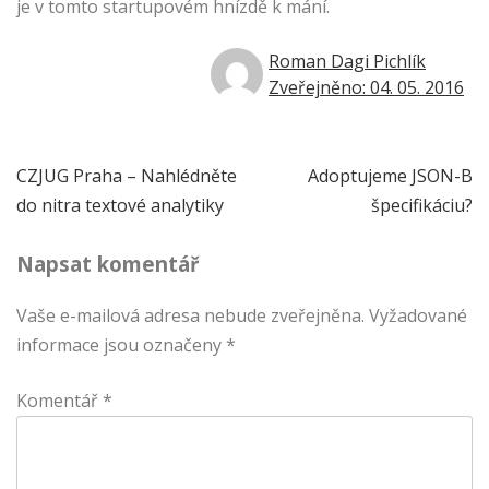
je v tomto startupovém hnízdě k mání.
Roman Dagi Pichlík
Zveřejněno: 04. 05. 2016
Navigace
CZJUG Praha – Nahlédněte
Adoptujeme JSON-B
do nitra textové analytiky
špecifikáciu?
pro
Napsat komentář
příspěvek
Vaše e-mailová adresa nebude zveřejněna.
Vyžadované
informace jsou označeny
*
Komentář
*