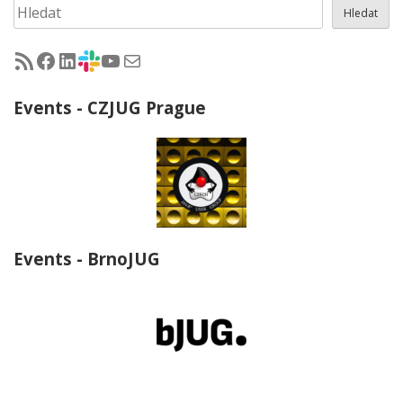
Hledat
Hledat
RSS - články na jug.cz
Facebook skupina Czech Java User Group
LinkedIn skupina Czech Java User Group
CZJUG Slack fórum
CZJUG YouTube kanál
CZJUG email
Events - CZJUG Prague
Events - BrnoJUG