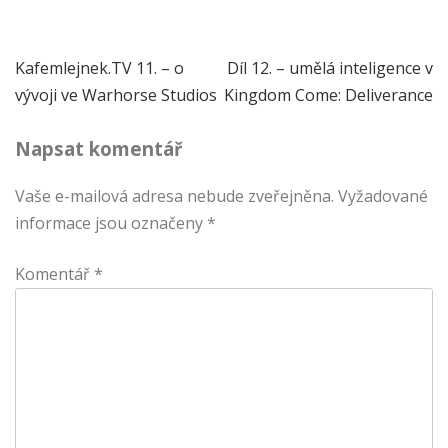
Navigace
Kafemlejnek.TV 11. – o
Díl 12. – umělá inteligence v
vývoji ve Warhorse Studios
Kingdom Come: Deliverance
pro
Napsat komentář
příspěvek
Vaše e-mailová adresa nebude zveřejněna.
Vyžadované
informace jsou označeny
*
Komentář
*