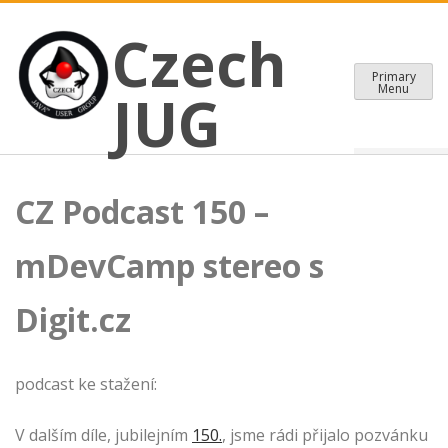
CZECH JAVA USER GROUP
Skip
Czech JUG
Czech
to
content
Primary
Menu
JUG
CZ Podcast 150 –
mDevCamp stereo s
Digit.cz
podcast ke stažení:
V dalším díle, jubilejním
150.
, jsme rádi přijalo pozvánku