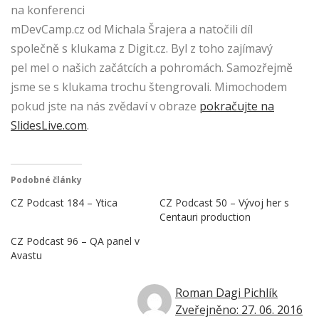
na konferenci
mDevCamp.cz od Michala Šrajera a natočili díl
společně s klukama z Digit.cz. Byl z toho zajímavý
pel mel o našich začátcích a pohromách. Samozřejmě
jsme se s klukama trochu štengrovali. Mimochodem
pokud jste na nás zvědaví v obraze
pokračujte na
SlidesLive.com
.
Podobné články
CZ Podcast 184 – Ytica
CZ Podcast 50 – Vývoj her s
Centauri production
CZ Podcast 96 – QA panel v
Avastu
Roman Dagi Pichlík
Zveřejněno: 27. 06. 2016