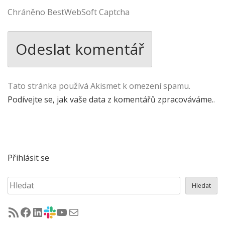
Chráněno BestWebSoft Captcha
Tato stránka používá Akismet k omezení spamu.
Podívejte se, jak vaše data z komentářů zpracováváme.
.
Přihlásit se
Hledat
Hledat
RSS - články na jug.cz
Facebook skupina Czech Java User Group
LinkedIn skupina Czech Java User Group
CZJUG Slack fórum
CZJUG YouTube kanál
CZJUG email