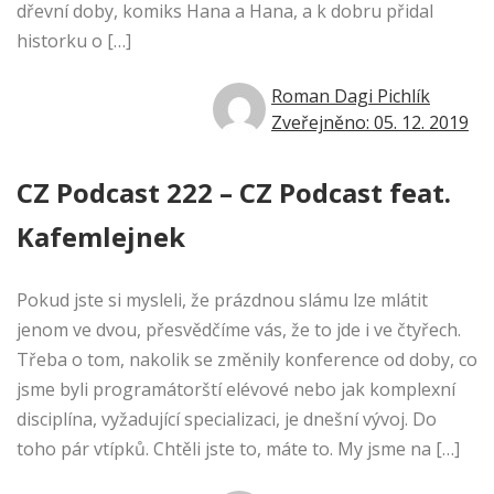
dřevní doby, komiks Hana a Hana, a k dobru přidal
historku o […]
Roman Dagi Pichlík
Zveřejněno: 05. 12. 2019
CZ Podcast 222 – CZ Podcast feat.
Kafemlejnek
Pokud jste si mysleli, že prázdnou slámu lze mlátit
jenom ve dvou, přesvědčíme vás, že to jde i ve čtyřech.
Třeba o tom, nakolik se změnily konference od doby, co
jsme byli programátorští elévové nebo jak komplexní
disciplína, vyžadující specializaci, je dnešní vývoj. Do
toho pár vtípků. Chtěli jste to, máte to. My jsme na […]