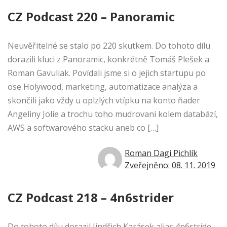
CZ Podcast 220 – Panoramic
Neuvěřitelné se stalo po 220 skutkem. Do tohoto dílu
dorazili kluci z Panoramic, konkrétně Tomáš Plešek a
Roman Gavuliak. Povídali jsme si o jejich startupu po
ose Holywood, marketing, automatizace analýza a
skončili jako vždy u oplzlých vtípku na konto ňader
Angeliny Jolie a trochu toho mudrovani kolem databází,
AWS a softwarového stacku aneb co […]
Roman Dagi Pichlík
Zveřejněno: 08. 11. 2019
CZ Podcast 218 – 4n6strider
Do tohoto dílu dorazil Jindřich Karásek alias 4n6stride