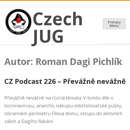
CZECH JAVA USER GROUP
Skip
Czech JUG
Czech
to
content
Primary
Menu
JUG
Autor:
Roman Dagi Pichlík
CZ Podcast 226 – Převážně nevážně
Převážně nevážně na různá témata. V tomto díle o
koronavirusu, anarchii, nákupu odstřelovačské pušky,
obranném perimetru Filova domu, vstupu do aktivních
záloh a Dagího flákání.