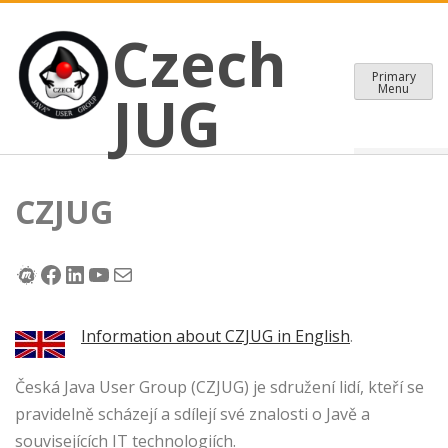
CZECH JAVA USER GROUP
Skip
Czech JUG
Czech
to
content
Primary
Menu
JUG
CZJUG
Meetup
Facebook
LinkedIn
CZJUG Youtube kanál
Mail
Information about CZJUG in English
.
Česká Java User Group (CZJUG) je sdružení lidí, kteří se
pravidelně scházejí a sdílejí své znalosti o Javě a
souvisejících IT technologiích.