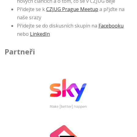
nových článcích a o tom, co se v CZJUG děje
Přidejte se k
CZJUG Prague Meetup
a přjďte na
naše srazy
Přidejte se do diskusních skupin na
Facebooku
nebo
LinkedIn
Partneři