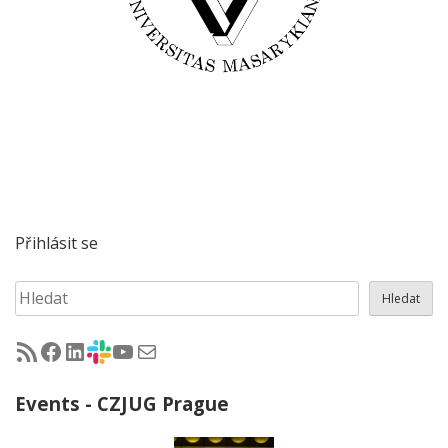
Přihlásit se
Hledat
Hledat
RSS - články na jug.cz
Facebook skupina Czech Java User Group
LinkedIn skupina Czech Java User Group
CZJUG Slack fórum
CZJUG YouTube kanál
CZJUG email
Events - CZJUG Prague