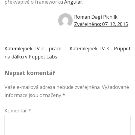
překvapivě o frameworku
Angular
.
Roman Dagi Pichlík
Zveřejněno: 07. 12. 2015
Navigace
Kafemlejnek.TV 2 – práce
Kafemlejnek.TV 3 – Puppet
na dálku v Puppet Labs
pro
Napsat komentář
příspěvek
Vaše e-mailová adresa nebude zveřejněna.
Vyžadované
informace jsou označeny
*
Komentář
*