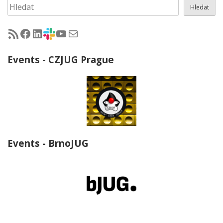
Hledat
Hledat
RSS - články na jug.cz
Facebook skupina Czech Java User Group
LinkedIn skupina Czech Java User Group
CZJUG Slack fórum
CZJUG YouTube kanál
CZJUG email
Events - CZJUG Prague
Events - BrnoJUG