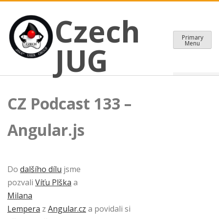
CZECH JAVA USER GROUP
Skip
Czech JUG
Czech
to
content
Primary
Menu
JUG
CZ Podcast 133 –
Angular.js
Do
dalšího dílu
jsme
pozvali
Víťu Plška
a
Milana
Lempera
z
Angular.cz
a povidali si