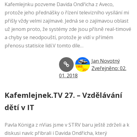
Kafemlejnku pozveme Davida Ondřicha z Aveco,
protože jeho přednášky o řízení televizního vysílání mi
přišly vždy velmi zajímavé. Jedná se o zajímavou oblast
už jenom proto, že systémy zde jsou přísně real-timové
a chyby se neodpouští, protože je vidí v přímém
přenosu statisíce lidí.V tomto díle…
Jan Novotný
Zveřejněno: 02.
01. 2018
Kafemlejnek.TV 27. – Vzdělávání
dětí v IT
Pavla Königa z nVias jsme v STRV baru ještě zdrželi a k
diskusi navíc přibrali i Davida Ondřicha, který