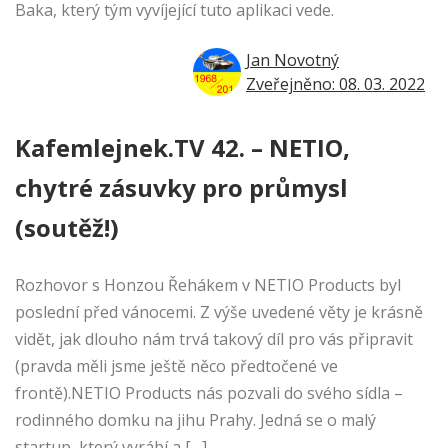
Baka, který tým vyvíjející tuto aplikaci vede.
Jan Novotný
Zveřejněno: 08. 03. 2022
Kafemlejnek.TV 42. – NETIO,
chytré zásuvky pro průmysl
(soutěž!)
Rozhovor s Honzou Řehákem v NETIO Products byl
poslední před vánocemi. Z výše uvedené věty je krásně
vidět, jak dlouho nám trvá takový díl pro vás připravit
(pravda měli jsme ještě něco předtočené ve
frontě).NETIO Products nás pozvali do svého sídla –
rodinného domku na jihu Prahy. Jedná se o malý
startup, který vyrábí a […]