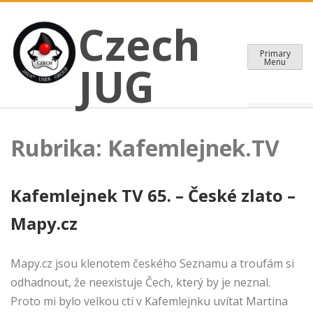
CZECH JAVA USER GROUP
Skip
Czech JUG
Czech
to
content
Primary
Menu
JUG
Rubrika:
Kafemlejnek.TV
Kafemlejnek TV 65. – České zlato –
Mapy.cz
Mapy.cz jsou klenotem českého Seznamu a troufám si
odhadnout, že neexistuje Čech, který by je neznal.
Proto mi bylo velkou ctí v Kafemlejnku uvítat Martina