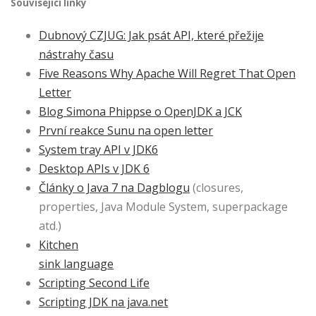
Související linky
Dubnový CZJUG: Jak psát API, které přežije
nástrahy času
Five Reasons Why Apache Will Regret That Open
Letter
Blog Simona Phippse o OpenJDK a JCK
První reakce Sunu na open letter
System tray API v JDK6
Desktop APIs v JDK 6
Články o Java 7 na Dagblogu
(closures,
properties, Java Module System, superpackage
atd.)
Kitchen
sink language
Scripting Second Life
Scripting JDK na java.net