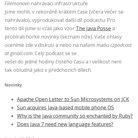
Filemonovo
nahrávací infrastruktuře
jsme mohli, v rekordně krákém čase (včera večer se
nahrávalo), vyprodukovat další díl podcastu. Pro
tento díl jsme si vzali jako vzor
The Java Posse
a
probírali horké novinky (seznam níže). Vaše ohlasy
oceníme zde v diskusi a nebo na našem mailu
czpodcast
at gmail.com
. Celý podcast se se
vešel do jedné hodiny čistého času a i velikost není
tak obludná jako v předchozích dílech.
Novinky
Apache Open Letter to Sun Microsystems on JCK
Sun acquires Java-based mobile phone OS
Why is the Java community so enchanted by Ruby?
Does Java 7 need new language features?