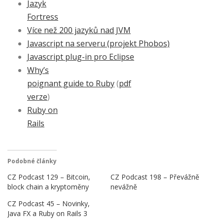
Jazyk
Fortress
Více než 200 jazyků nad JVM
Javascript na serveru (projekt Phobos)
Javascript plug-in pro Eclipse
Why’s
poignant guide to Ruby
(
pdf
verze
)
Ruby on
Rails
Podobné články
CZ Podcast 129 – Bitcoin,
CZ Podcast 198 – Převážně
block chain a kryptoměny
nevážně
CZ Podcast 45 – Novinky,
Java FX a Ruby on Rails 3