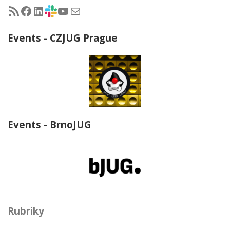
RSS - články na jug.cz
Facebook skupina Czech Java User Group
LinkedIn skupina Czech Java User Group
CZJUG Slack fórum
CZJUG YouTube kanál
CZJUG email
Events - CZJUG Prague
Events - BrnoJUG
Rubriky