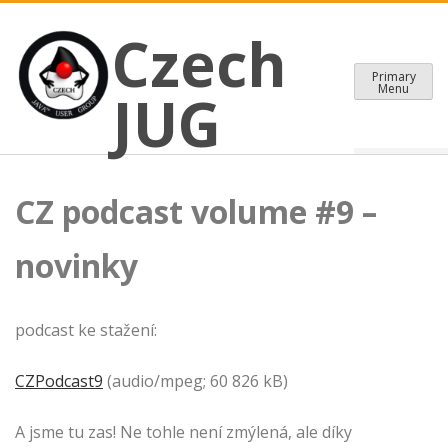
CZECH JAVA USER GROUP
Skip
Czech JUG
Czech
to
content
Primary
Menu
JUG
CZ podcast volume #9 –
novinky
podcast ke stažení:
CZPodcast9
(audio/mpeg; 60 826 kB)
A jsme tu zas! Ne tohle není zmýlená, ale díky