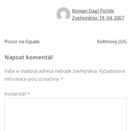
Roman Dagi Pichlík
Zveřejněno: 19. 04. 2007
Navigace
Pozor na Equals
Květnový JUG
pro
Napsat komentář
příspěvek
Vaše e-mailová adresa nebude zveřejněna.
Vyžadované
informace jsou označeny
*
Komentář
*