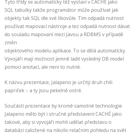
Tyto třídy se automaticky též vystaví v CACHÉ jako
SQL tabulky takže programátor může používat jak
objekty tak SQL dle své libovůle. Tím odpadá nutnost
používat mapovací nástroje a tez odpadá nutnost dávat
do souladu mapovaní mezi Javou a RDBMS v případě
změn
objektového modelu aplikace. To se dělá automaticky.
Vývojáři mají možnost jemně ladit vysledný DB model
pomocí anotaci, ale neni to nutné.
K názvu prezentace, Jalapeno je určitý druh chili
papriček – a ty jsou pekelně ostré.
Součástí prezentace by kromě samotné technologie
Jalapeno mělo být i stručné představení CACHÉ jako
takové, aby si vyvojáři mohli udělat představu o
databázi založené na nikoliv relačním pohledu na svět