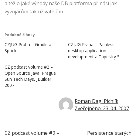
a též o jaké výhody naše DB platforma přináší jak
vývojářům tak uživatelům.
Podobné články
CZJUG Praha – Gradle a
CZJUG Praha – Painless
Spock
desktop application
development a Tapestry 5
CZ podcast volume #2 –
Open Source Java, Prague
Sun Tech Days, JBuilder
2007
Roman Dagi Pichlík
Zveřejněno: 23. 04. 2007
Navigace
CZ podcast volume #9 –
Persistence starých