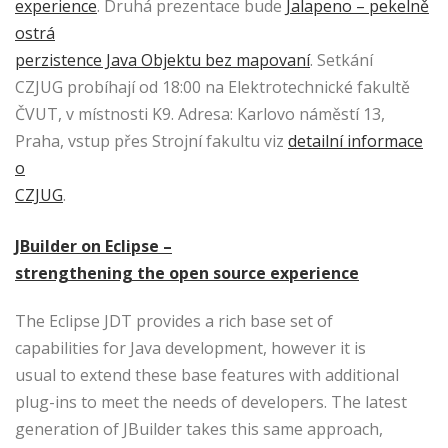
experience
. Druhá prezentace bude
Jalapeno – pekelně
ostrá
perzistence Java Objektu bez mapovaní
. Setkání
CZJUG probíhají od 18:00 na Elektrotechnické fakultě
ČVUT, v místnosti K9. Adresa: Karlovo náměstí 13,
Praha, vstup přes Strojní fakultu viz
detailní informace
o
CZJUG
.
JBuilder on Eclipse –
strengthening the open source experience
The Eclipse JDT provides a rich base set of
capabilities for Java development, however it is
usual to extend these base features with additional
plug-ins to meet the needs of developers. The latest
generation of JBuilder takes this same approach,