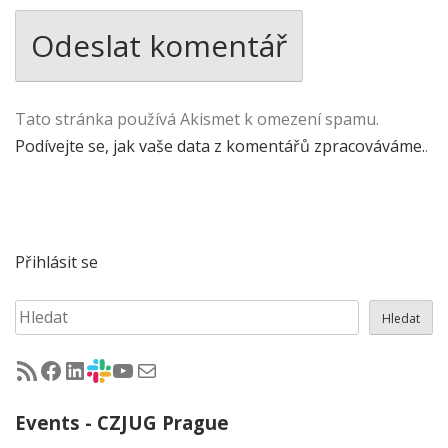
Tato stránka používá Akismet k omezení spamu.
Podívejte se, jak vaše data z komentářů zpracováváme.
.
Přihlásit se
Hledat
Hledat
RSS - články na jug.cz
Facebook skupina Czech Java User Group
LinkedIn skupina Czech Java User Group
CZJUG Slack fórum
CZJUG YouTube kanál
CZJUG email
Events - CZJUG Prague