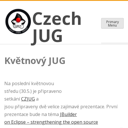
CZECH JAVA USER GROUP
Skip
Czech JUG
Czech
to
content
Primary
Menu
JUG
Květnový JUG
Na poslední květnovou
středu (30.5.) je připraveno
setkání
CZJUG
a
jsou připraveny dvě velice zajímavé prezentace. První
prezentace bude na téma
JBuilder
on Eclipse – strengthening the open source