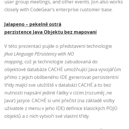
user group meetings, and other events. Jon also works
closely with CodeGear’s enterprise customer base.
Jalapeno – pekelně ostrá
perzistence Java Objektu bez mapovaní
V této prezentaci pujde o představení technologie
JAva LAnguage PErsistency with NO
mapping
, což je technologie zabudovaná do
objektové databáze CACHÉ umožňující Java vyvojářům
přímo z jejich oblíbeného IDE generovat persistentní
třídy mající sve uložiště v databázi CACHÉ a to bez
nutnosti napsání jediné řádky v cizim (rozuměj ‚ne
Java‘) jazyce. CACHÉ si umí přečíst (na základě volby
uživatele z menu v jeho IDE) definice klasických POJO
objektů a z nich vytvoří své vlastní třídy.