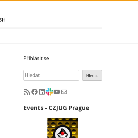
SH
Přihlásit se
Hledat
Hledat
RSS - články na jug.cz
Facebook skupina Czech Java User Group
LinkedIn skupina Czech Java User Group
CZJUG Slack fórum
CZJUG YouTube kanál
CZJUG email
Events - CZJUG Prague