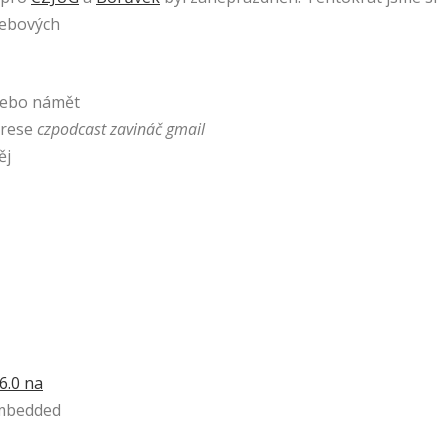
 webových
nebo námět
drese
czpodcast zavináč gmail
ěj
6.0 na
embedded