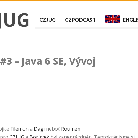
JUG
CZJUG
CZPODCAST
ENGLI
3 – Java 6 SE, Vývoj
ojice
Filemon
a
Dagi
neboť
Roumen
 pro
CZJUG
a
Borůvek
byl zaneprázdněn. Tentokrát jsme si