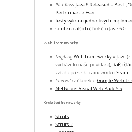
Rick Ross
Java 6 Released – Best „O
Performance Ever
testy výkonu jednotlivých implemen
souhrn dalších článků o Jave 6.0
Web frameworky
Dagblog
Web frameworky v Jave
(z
vycházelo naše povídání),
další čl
vztahující se k frameworku
Seam
Interval.cz
článek o
Google Web Too
NetBeans Visual Web Pack 5.5
Konkrétní frameworky
Struts
Struts 2