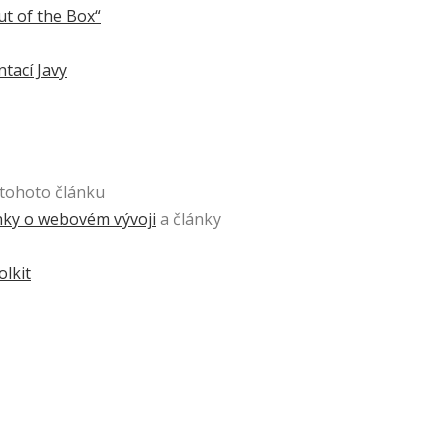
ut of the Box“
tací Javy
 tohoto článku
ánky o webovém vývoji
a články
lkit