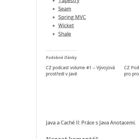
Tapestry
Seam
Spring MVC
Wicket
Shale
Podobné články
CZ podcast volume #1 – Vývojová
CZ Podc
prostředí v Javě
pro pro
Navigace
Java a Caché II: Práce s Java Anotacemi.
pro