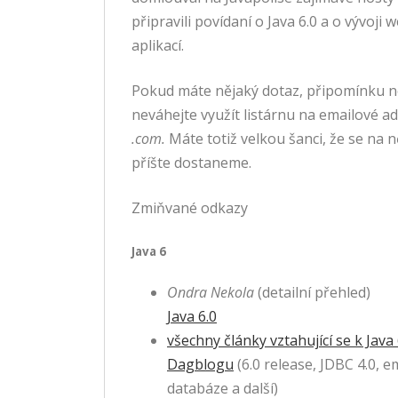
připravili povídaní o Java 6.0 a o vývoji
aplikací.
Pokud máte nějaký dotaz, připomínku 
neváhejte využít listárnu na emailové a
.com.
Máte totiž velkou šanci, že se na n
příšte dostaneme.
Zmiňvané odkazy
Java 6
Ondra Nekola
(detailní přehled)
Java 6.0
všechny články vztahující se k Java 
Dagblogu
(6.0 release, JDBC 4.0, 
databáze a další)