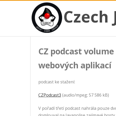
CZECH JAVA USER GROUP
Skip
Czech JUG
Czech 
to
content
CZ podcast volume #
webových aplikací
podcast ke stažení:
CZPodcast3
(audio/mpeg; 57 586 kB)
V pořadí třetí podcast nahrála pouze dv
domlouval na Javapolise zajímavé hosty