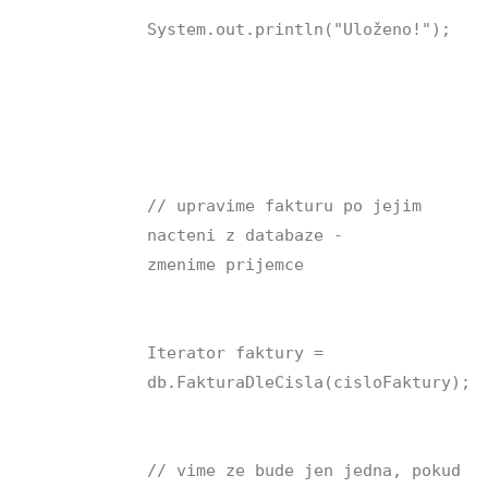
System.out.println("Uloženo!");
// upravime fakturu po jejim
nacteni z databaze -
zmenime prijemce
Iterator faktury =
db.FakturaDleCisla(cisloFaktury);
// vime ze bude jen jedna, pokud