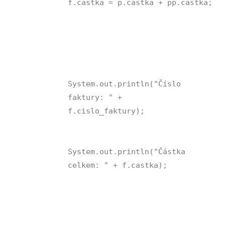
f.castka = p.castka + pp.castka;
System.out.println("Číslo
faktury: " +
f.cislo_faktury);
System.out.println("Částka
celkem: " + f.castka);