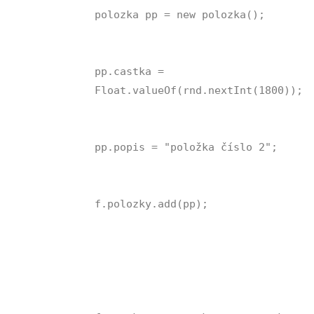
polozka pp = new polozka();
pp.castka =
Float.valueOf(rnd.nextInt(1800));
pp.popis = "položka číslo 2";
f.polozky.add(pp);