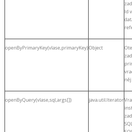
zad
Id v
dat
ref
openByPrimaryKey(vlase,primaryKey)
Object
Ote
zad
pri
vra
něj
openByQuery(vlase,sql,args[])
java.util.Iterator
Vra
ins
za
SQL
SQL