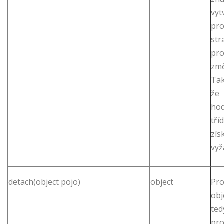
vyt
pro
str
pro
změ
Tak
že
hod
tří
zís
vyž
detach(object pojo)
object
Pro
obj
ted
pro