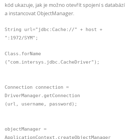
kód ukazuje, jak je možno otevřít spojení s databází
a instancovat ObjectManager.
String url="jdbc:Cache://" + host +
":1972/SYM";
Class.forName
("com.intersys.jdbc.CacheDriver");
Connection connection =
DriverManager.getConnection
(url, username, password);
objectManager =
ApplicationContext.createObjectManager