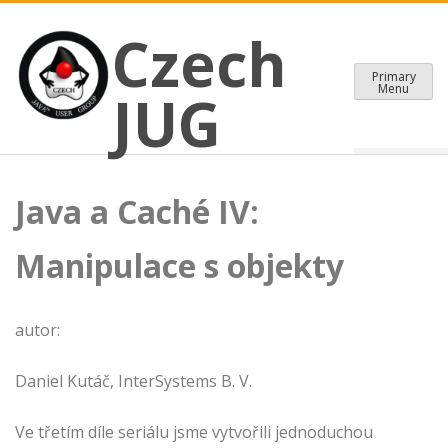
CZECH JAVA USER GROUP
Skip
Czech JUG
Czech
to
content
Primary
Menu
JUG
Java a Caché IV:
Manipulace s objekty
autor:
Daniel Kutáč, InterSystems B. V.
Ve třetím díle seriálu jsme vytvořili jednoduchou