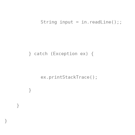
String input = in.readLine();;
} catch (Exception ex) {
ex.printStackTrace();
}
}
}