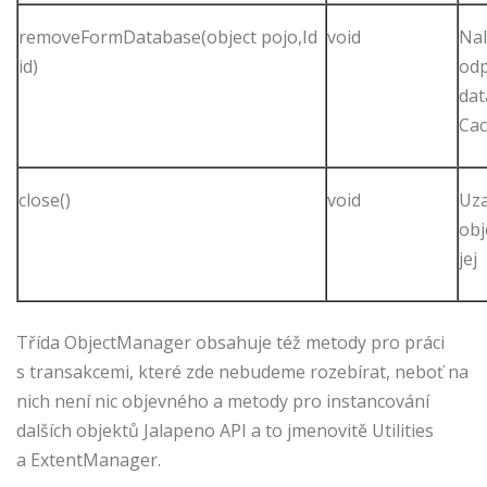
removeFormDatabase(object pojo,Id
void
Na
id)
odp
dat
Cac
close()
void
Uza
obj
jej
Třída ObjectManager obsahuje též metody pro práci
s transakcemi, které zde nebudeme rozebírat, neboť na
nich není nic objevného a metody pro instancování
dalších objektů Jalapeno API a to jmenovitě Utilities
a ExtentManager.