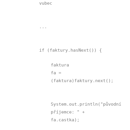
vubec
...
if (faktury.hasNext()) {
faktura
fa =
(faktura)faktury.next();
System.out.println("původní
příjemce: " +
fa.castka);