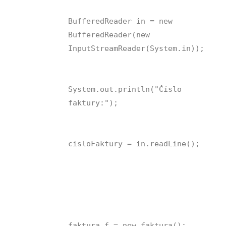
BufferedReader in = new
BufferedReader(new
InputStreamReader(System.in));
System.out.println("Číslo
faktury:");
cisloFaktury = in.readLine();
faktura f = new faktura();