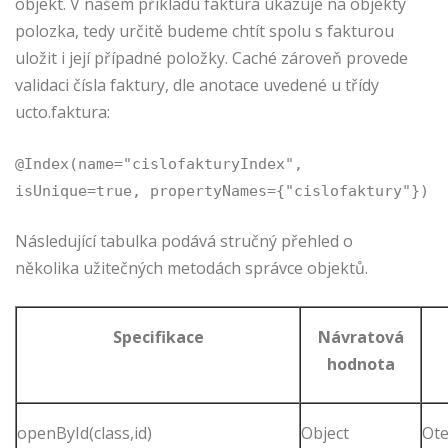
objekt. V našem příkladu faktura ukazuje na objekty
polozka, tedy určitě budeme chtít spolu s fakturou
uložit i její případné položky. Caché zároveň provede
validaci čísla faktury, dle anotace uvedené u třídy
ucto.faktura:
@Index(name="cislofakturyIndex",
isUnique=true, propertyNames={"cislofaktury"})
Následující tabulka podává stručný přehled o
několika užitečných metodách správce objektů.
Specifikace
Návratová
hodnota
openById(class,id)
Object
Ote