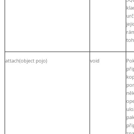
kla
urč
jej
rá
toh
attach(object pojo)
void
Pok
při
kop
pom
něk
ope
ulo
pak
při
zna