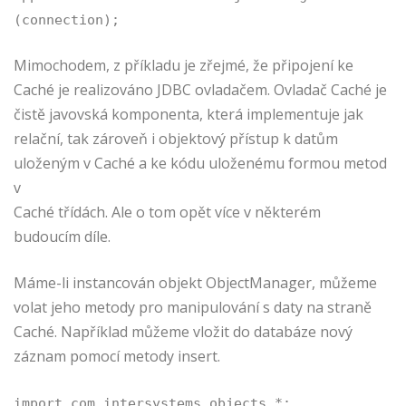
(connection);
Mimochodem, z příkladu je zřejmé, že připojení ke
Caché je realizováno JDBC ovladačem. Ovladač Caché je
čistě javovská komponenta, která implementuje jak
relační, tak zároveň i objektový přístup k datům
uloženým v Caché a ke kódu uloženému formou metod
v
Caché třídách. Ale o tom opět více v některém
budoucím díle.
Máme-li instancován objekt ObjectManager, můžeme
volat jeho metody pro manipulování s daty na straně
Caché. Například můžeme vložit do databáze nový
záznam pomocí metody insert.
import com.intersystems.objects.*;