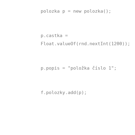
polozka p = new polozka();
p.castka =
Float.valueOf(rnd.nextInt(1200));
p.popis = "položka číslo 1";
f.polozky.add(p);