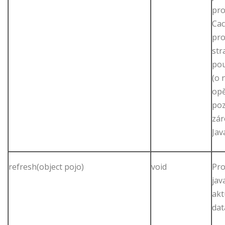
pro
Cac
pro
str
pou
(o 
opě
poz
zár
Jav
refresh(object pojo)
void
Pro
jav
akt
dat