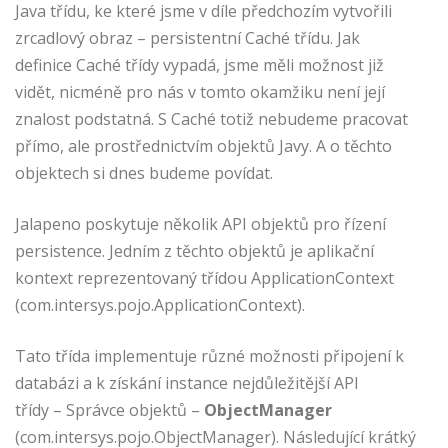
Java třídu, ke které jsme v díle předchozím vytvořili
zrcadlový obraz – persistentní Caché třídu. Jak
definice Caché třídy vypadá, jsme měli možnost již
vidět, nicméně pro nás v tomto okamžiku není její
znalost podstatná. S Caché totiž nebudeme pracovat
přímo, ale prostřednictvím objektů Javy. A o těchto
objektech si dnes budeme povídat.
Jalapeno poskytuje několik API objektů pro řízení
persistence. Jedním z těchto objektů je aplikační
kontext reprezentovaný třídou ApplicationContext
(com.intersys.pojo.ApplicationContext).
Tato třída implementuje různé možnosti připojení k
databázi a k získání instance nejdůležitější API
třídy – Správce objektů –
ObjectManager
(com.intersys.pojo.ObjectManager). Následující krátký