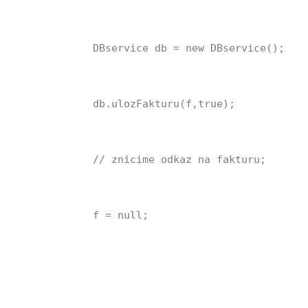
DBservice db = new DBservice();
db.ulozFakturu(f,true);
// znicime odkaz na fakturu;
f = null;