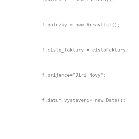
f.polozky = new ArrayList();
f.cislo_faktury = cisloFaktury;
f.prijemce="Jiri Novy";
f.datum_vystaveni= new Date();