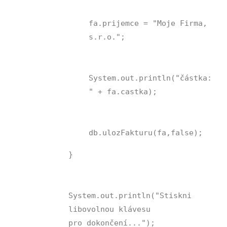
fa.prijemce = "Moje Firma,
s.r.o.";
System.out.println("částka:
" + fa.castka);
db.ulozFakturu(fa,false);
}
System.out.println("Stiskni
libovolnou klávesu
pro dokončení...");