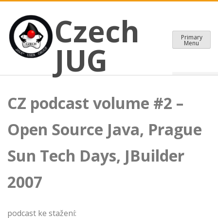
CZECH JAVA USER GROUP
Skip
Czech JUG
Czech
to
content
Primary
Menu
JUG
CZ podcast volume #2 –
Open Source Java, Prague
Sun Tech Days, JBuilder
2007
podcast ke stažení: