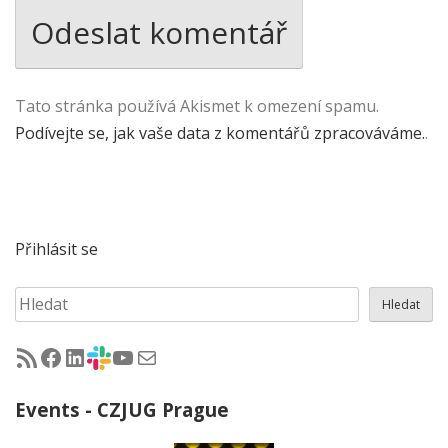
Tato stránka používá Akismet k omezení spamu.
Podívejte se, jak vaše data z komentářů zpracováváme.
.
Přihlásit se
Hledat
Hledat
RSS - články na jug.cz
Facebook skupina Czech Java User Group
LinkedIn skupina Czech Java User Group
CZJUG Slack fórum
CZJUG YouTube kanál
CZJUG email
Events - CZJUG Prague