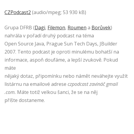
CZPodcast2
(audio/mpeg; 53 930 kB)
Grupa DFRB (
Dagi
,
Filemon
,
Roumen
a
Borůvek
)
nahrála v pořadí druhý podcast na téma
Open Source Java, Prague Sun Tech Days, JBuilder
2007. Tento podcast je oproti minulému bohatší na
informace, aspoň doufáme, a lepší zvukově. Pokud
máte
nějaký dotaz, připomínku nebo námět neváhejte využít
listárnu na emailové adrese
czpodcast zavináč gmail
.com.
Máte totiž velkou šanci, že se na něj
příšte dostaneme.