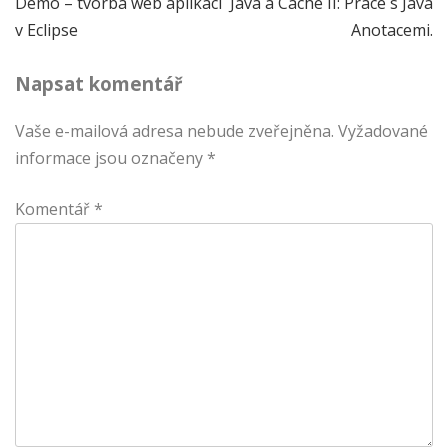
Navigace
Demo – tvorba web aplikací
Java a Caché II: Práce s Java
v Eclipse
Anotacemi.
pro
Napsat komentář
příspěvek
Vaše e-mailová adresa nebude zveřejněna.
Vyžadované
informace jsou označeny
*
Komentář
*