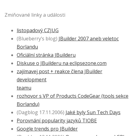
Zmiňované linky a události
listopadový CZJUG
(Blueberry’s blog)
JBuilder 2007 aneb veletoc
Borlandu
Oficiální stránka JBuilderu
Diskuse o JBuilderu na eclipsezone.com
zajímavej post + reakce člena JBuilder
development
teamu
rozhovor s VP of Products CodeGear (tools sekce
Borlandu)
(Dagblog 17.11.2006)
Jaké byly Sun Tech Days
Porovnání popularity jazyků TIOBE
Google trends pro JBuilder