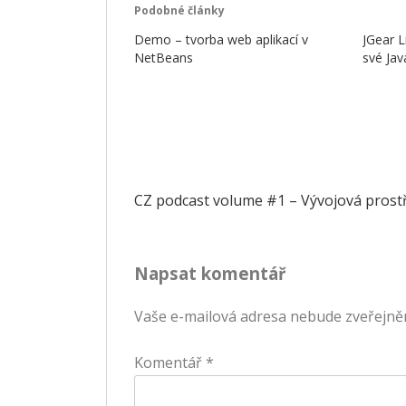
Podobné články
Demo – tvorba web aplikací v
JGear L
NetBeans
své Jav
Navigace
CZ podcast volume #1 – Vývojová prostř
pro
Napsat komentář
příspěvek
Vaše e-mailová adresa nebude zveřejně
Komentář
*