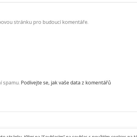
ebovou stránku pro budoucí komentáře.
ní spamu.
Podívejte se, jak vaše data z komentářů
 stránky. Klikni na “Souhlasím” na souhlas s použitím cookies na t