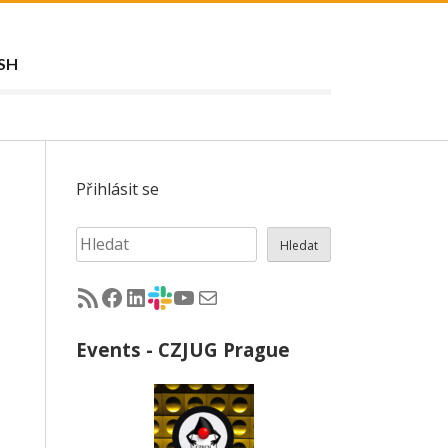
SH
Přihlásit se
Hledat
Hledat
RSS - články na jug.cz
Facebook skupina Czech Java User Group
LinkedIn skupina Czech Java User Group
CZJUG Slack fórum
CZJUG YouTube kanál
CZJUG email
Events - CZJUG Prague