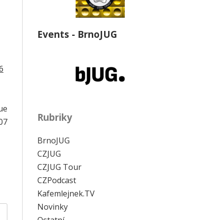
Events - BrnoJUG
6
ue
Rubriky
07
BrnoJUG
CZJUG
CZJUG Tour
CZPodcast
Kafemlejnek.TV
Novinky
Ostatní