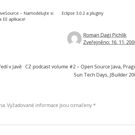
iveSource – Namodelujte si
Eclipse 3.0.2 a pluginy
a EE aplikace!
Roman Dagi Pichlík
Zveřejněno: 16. 11. 200
edí v Javě
CZ podcast volume #2 – Open Source Java, Prag
Sun Tech Days, JBuilder 20
na.
Vyžadované informace jsou označeny
*