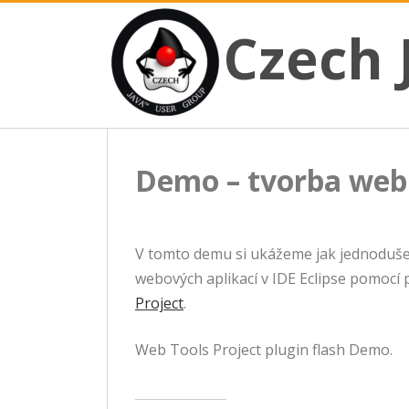
CZECH JAVA USER GROUP
Skip
Czech JUG
Czech 
to
content
Demo – tvorba web a
V tomto demu si ukážeme jak jednoduše
webových aplikací v IDE Eclipse pomocí
Project
.
Web Tools Project plugin flash Demo.