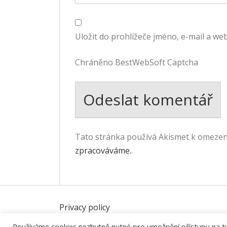
Uložit do prohlížeče jméno, e-mail a w
Chráněno BestWebSoft Captcha
Tato stránka používá Akismet k omeze
zpracováváme.
.
Privacy policy
Používáme cookies nezbytně nutné pro umožnění přístupu na tyto