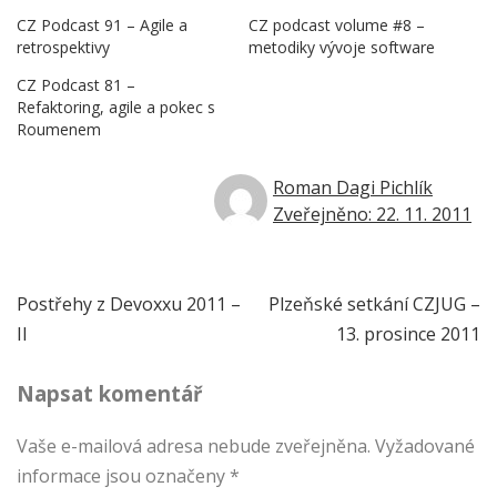
CZ Podcast 91 – Agile a
CZ podcast volume #8 –
retrospektivy
metodiky vývoje software
CZ Podcast 81 –
Refaktoring, agile a pokec s
Roumenem
Roman Dagi Pichlík
Zveřejněno: 22. 11. 2011
Navigace
Postřehy z Devoxxu 2011 –
Plzeňské setkání CZJUG –
II
13. prosince 2011
pro
Napsat komentář
příspěvek
Vaše e-mailová adresa nebude zveřejněna.
Vyžadované
informace jsou označeny
*