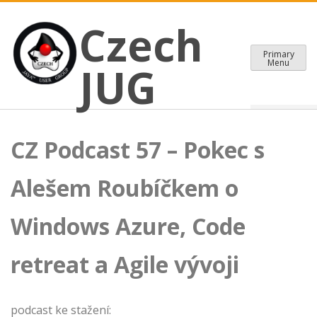
CZECH JAVA USER GROUP
Skip
Czech JUG
Czech
to
content
Primary
Menu
JUG
CZ Podcast 57 – Pokec s
Alešem Roubíčkem o
Windows Azure, Code
retreat a Agile vývoji
podcast ke stažení: