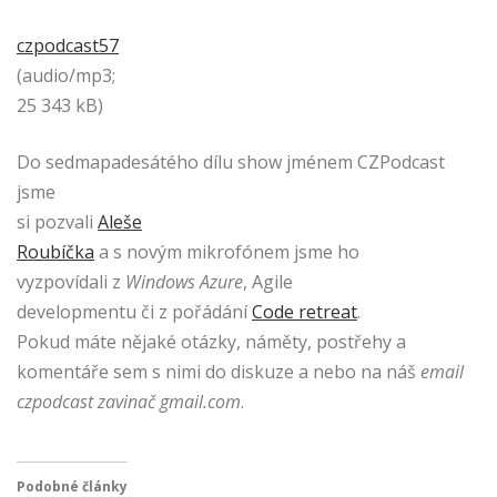
czpodcast57
(audio/mp3;
25 343 kB)
Do sedmapadesátého dílu show jménem CZPodcast
jsme
si pozvali
Aleše
Roubíčka
a s novým mikrofónem jsme ho
vyzpovídali z
Windows Azure
, Agile
developmentu či z pořádání
Code retreat
.
Pokud máte nějaké otázky, náměty, postřehy a
komentáře sem s nimi do diskuze a nebo na náš
email
czpodcast zavinač gmail.com
.
Podobné články