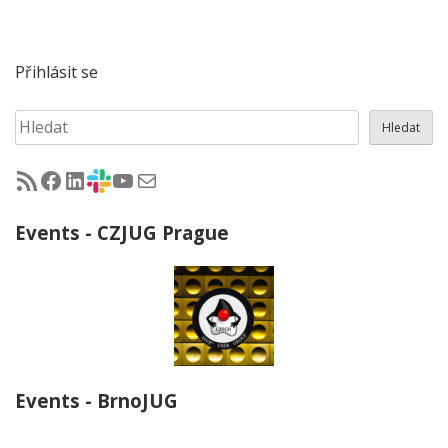
Přihlásit se
Hledat
Hledat
RSS - články na jug.cz
Facebook skupina Czech Java User Group
LinkedIn skupina Czech Java User Group
CZJUG Slack fórum
CZJUG YouTube kanál
CZJUG email
Events - CZJUG Prague
Events - BrnoJUG