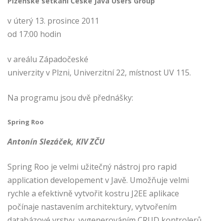
Plzeňské setkání České Java Users Group
v úterý 13. prosince 2011
od 17:00 hodin
v areálu Západočeské
univerzity v Plzni, Univerzitní 22, místnost UV 115.
Na programu jsou dvě přednášky:
Spring Roo
Antonín Slezáček, KIV ZČU
Spring Roo je velmi užitečný nástroj pro rapid
application developement v Javě. Umožňuje velmi
rychle a efektivně vytvořit kostru J2EE aplikace
počínaje nastavením architektury, vytvořením
databázové vrstvy, vygenerováním CRUD kontrolerů,