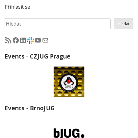
Přihlásit se
Hledat
Hledat
RSS - články na jug.cz
Facebook skupina Czech Java User Group
LinkedIn skupina Czech Java User Group
CZJUG Slack fórum
CZJUG YouTube kanál
CZJUG email
Events - CZJUG Prague
Events - BrnoJUG