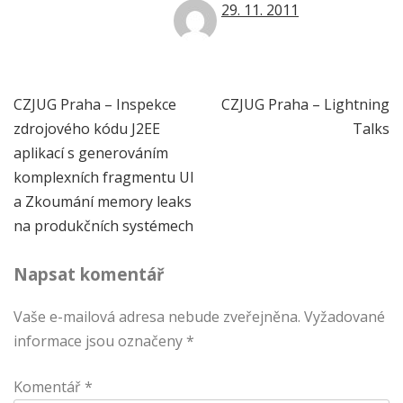
29. 11. 2011
Navigace
CZJUG Praha – Inspekce
CZJUG Praha – Lightning
zdrojového kódu J2EE
Talks
pro
aplikací s generováním
příspěvek
komplexních fragmentu UI
a Zkoumání memory leaks
na produkčních systémech
Napsat komentář
Vaše e-mailová adresa nebude zveřejněna.
Vyžadované
informace jsou označeny
*
Komentář
*