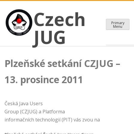
CZECH JAVA USER GROUP
Skip
Czech JUG
Czech
to
content
Primary
Menu
JUG
Plzeňské setkání CZJUG –
13. prosince 2011
Česká Java Users
Group (CZJUG) a Platforma
informačních technologií (PIT) vás zvou na