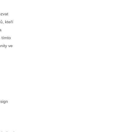
ozvat
, kteří
a
 tímto
nity ve
esign