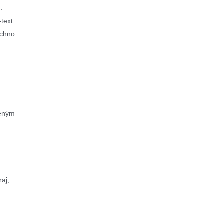
.
-text
echno
beným
raj,