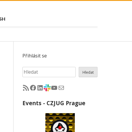
SH
Přihlásit se
Hledat
Hledat
RSS - články na jug.cz
Facebook skupina Czech Java User Group
LinkedIn skupina Czech Java User Group
CZJUG Slack fórum
CZJUG YouTube kanál
CZJUG email
Events - CZJUG Prague