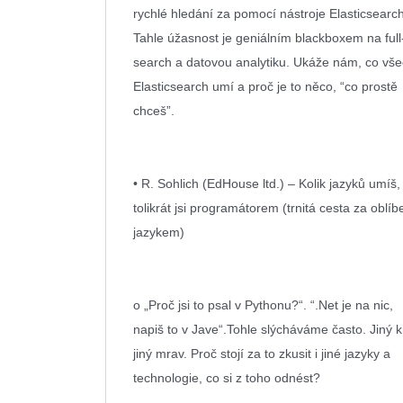
rychlé hledání za pomocí nástroje Elasticsearch
Tahle úžasnost je geniálním blackboxem na full
search a datovou analytiku. Ukáže nám, co vš
Elasticsearch umí a proč je to něco, “co prostě
chceš”.
• R. Sohlich (EdHouse ltd.) – Kolik jazyků umíš,
tolikrát jsi programátorem (trnitá cesta za oblí
jazykem)
o „Proč jsi to psal v Pythonu?“. “.Net je na nic,
napiš to v Jave“.Tohle slýcháváme často. Jiný k
jiný mrav. Proč stojí za to zkusit i jiné jazyky a
technologie, co si z toho odnést?