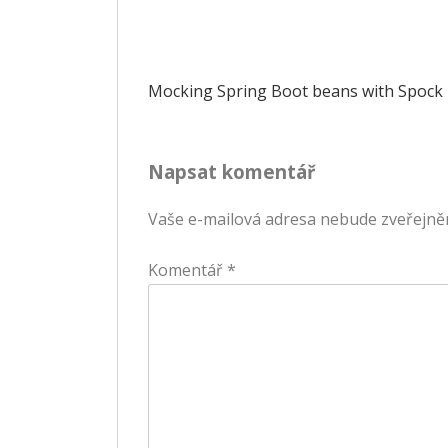
Navigace
Mocking Spring Boot beans with Spock
pro
Napsat komentář
příspěvek
Vaše e-mailová adresa nebude zveřejně
Komentář
*