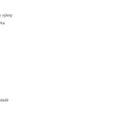
 výlety
yka
mládě