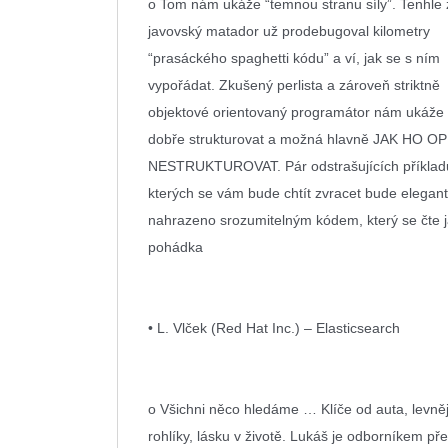
o Tom nám ukáže “temnou stranu síly”. Tenhle
javovský matador už prodebugoval kilometry
“prasáckého spaghetti kódu” a ví, jak se s ním
vypořádat. Zkušený perlista a zároveň striktně
objektové orientovaný programátor
nám ukáže n
dobře strukturovat a možná hlavně JAK HO 
NESTRUKTUROVAT. Pár odstrašujících příkladů
kterých se vám bude chtít zvracet bude elegan
nahrazeno srozumitelným kódem, který se čte 
pohádka
• L. Vlček (Red Hat Inc.) – Elasticsearch
o Všichni něco hledáme … Klíče od auta, levněj
rohlíky, lásku v životě. Lukáš je odborníkem př