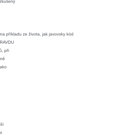
 zkušený
a příkladu ze života, jak javovsky kód
OPRAVDU
, při
tně
jako
ší
es