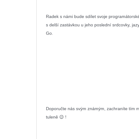
Radek s námi bude sdílet svoje programátorské
s delší zastávkou u jeho poslední srdcovky, jaz
Go.
Doporučte nás svým známým, zachraníte tím 
tuleně 😉 !