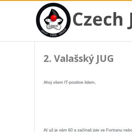
CZECH JAVA USER GROUP
Skip
Czech JUG
Czech 
to
content
2. Valašský JUG
Ahoj všem IT-positive lidem,
Ať už je vám 60 a začínali jste ve Fortranu neb