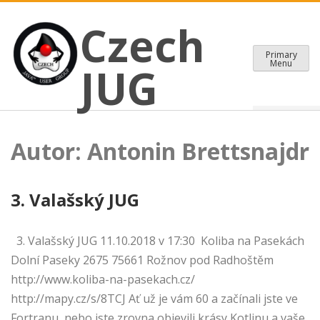
CZECH JAVA USER GROUP
Skip
Czech JUG
Czech
to
content
Primary
Menu
JUG
Autor:
Antonin Brettsnajdr
3. Valašský JUG
3. Valašský JUG 11.10.2018 v 17:30 Koliba na Pasekách
Dolní Paseky 2675 75661 Rožnov pod Radhoštěm
http://www.koliba-na-pasekach.cz/
http://mapy.cz/s/8TCJ Ať už je vám 60 a začínali jste ve
Fortranu, nebo jste zrovna objevili krásy Kotlinu a vaše