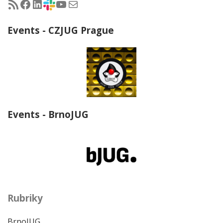
RSS - články na jug.cz
Facebook skupina Czech Java User Group
LinkedIn skupina Czech Java User Group
CZJUG Slack fórum
CZJUG YouTube kanál
CZJUG email
Events - CZJUG Prague
Events - BrnoJUG
Rubriky
BrnoJUG