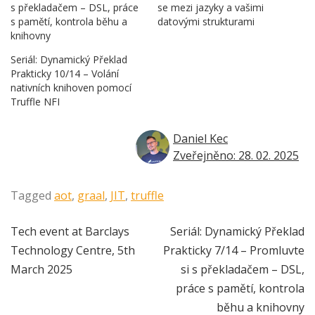
s překladačem – DSL, práce
se mezi jazyky a vašimi
s pamětí, kontrola běhu a
datovými strukturami
knihovny
Seriál: Dynamický Překlad
Prakticky 10/14 – Volání
nativních knihoven pomocí
Truffle NFI
Daniel Kec
Zveřejněno: 28. 02. 2025
Tagged
aot
,
graal
,
JIT
,
truffle
Navigace
Tech event at Barclays
Seriál: Dynamický Překlad
Technology Centre, 5th
Prakticky 7/14 – Promluvte
pro
March 2025
si s překladačem – DSL,
příspěvek
práce s pamětí, kontrola
běhu a knihovny