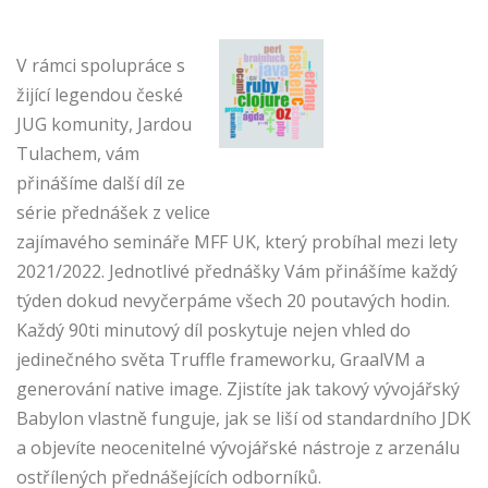
V rámci spolupráce s
žijící legendou české
JUG komunity, Jardou
Tulachem, vám
přinášíme další díl ze
série přednášek z velice
zajímavého semináře MFF UK, který probíhal mezi lety
2021/2022. Jednotlivé přednášky Vám přinášíme každý
týden dokud nevyčerpáme všech 20 poutavých hodin.
Každý 90ti minutový díl poskytuje nejen vhled do
jedinečného světa Truffle frameworku, GraalVM a
generování native image. Zjistíte jak takový vývojářský
Babylon vlastně funguje, jak se liší od standardního JDK
a objevíte neocenitelné vývojářské nástroje z arzenálu
ostřílených přednášejících odborníků.