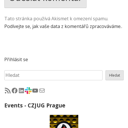
Tato stránka používá Akismet k omezení spamu.
Podívejte se, jak vaše data z komentářů zpracováváme.
.
Přihlásit se
Hledat
Hledat
RSS - články na jug.cz
Facebook skupina Czech Java User Group
LinkedIn skupina Czech Java User Group
CZJUG Slack fórum
CZJUG YouTube kanál
CZJUG email
Events - CZJUG Prague