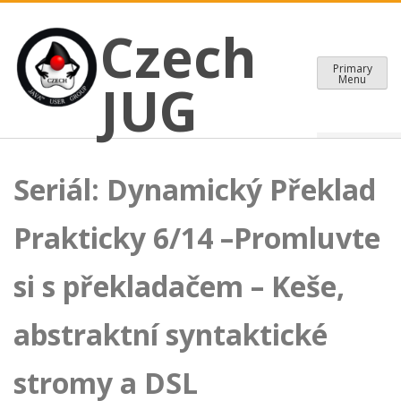
CZECH JAVA USER GROUP
Skip
Czech JUG
Czech
to
content
Primary
Menu
JUG
Seriál: Dynamický Překlad
Prakticky 6/14 –Promluvte
si s překladačem – Keše,
abstraktní syntaktické
stromy a DSL