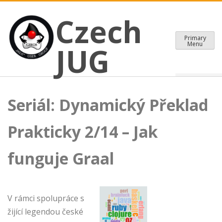
CZECH JAVA USER GROUP
Skip
Czech JUG
Czech
to
content
Primary
Menu
JUG
Seriál: Dynamický Překlad
Prakticky 2/14 – Jak
funguje Graal
V rámci spolupráce s
žijící legendou české