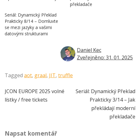
překladače
Seriál: Dynamický Překlad
Prakticky 8/14 – Domluvte
se mezi jazyky a vašimi
datovými strukturami
Daniel Kec
Zveřejněno: 31. 01. 2025
Tagged
aot
,
graal
,
JIT
,
truffle
Navigace
JCON EUROPE 2025 volné
Seriál: Dynamický Překlad
lístky / free tickets
Prakticky 3/14 – Jak
pro
překládají moderní
příspěvek
překladače
Napsat komentář