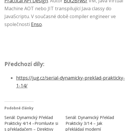
Practical API Design
. Autor
Bck2Brwsr
VM, Java Virtual
Machine AOT nebo JIT transpilující Java classy do
JavaScriptu. V současné době compiler engineer ve
společnosti
Enso
.
Předchozí díly:
https://jug.cz/serial-dynamicky-preklad-prakticky-
1-14/
Podobné články
Seriál: Dynamický Překlad
Seriál: Dynamický Překlad
Prakticky 4/14 –Promluvte si
Prakticky 3/14 – Jak
s překladačem – Direktivy
překládají moderní