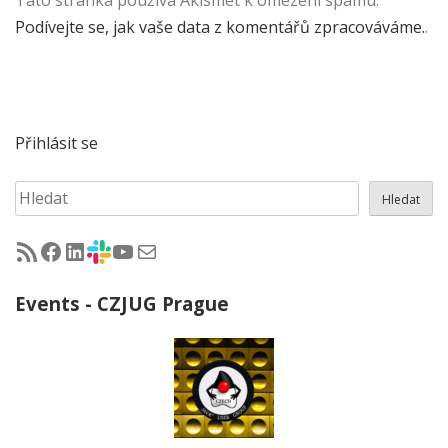
Tato stránka používá Akismet k omezení spamu.
Podívejte se, jak vaše data z komentářů zpracováváme.
.
Přihlásit se
Hledat
Hledat
RSS - články na jug.cz
Facebook skupina Czech Java User Group
LinkedIn skupina Czech Java User Group
CZJUG Slack fórum
CZJUG YouTube kanál
CZJUG email
Events - CZJUG Prague