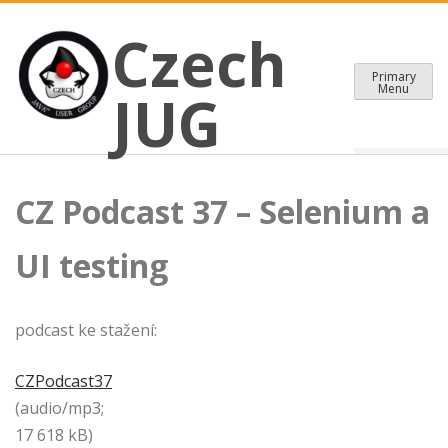
CZECH JAVA USER GROUP
Skip
Czech JUG
Czech
to
content
Primary
Menu
JUG
CZ Podcast 37 – Selenium a
UI testing
podcast ke stažení:
CZPodcast37
(audio/mp3;
17 618 kB)