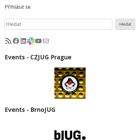
Přihlásit se
Hledat
Hledat
RSS - články na jug.cz
Facebook skupina Czech Java User Group
LinkedIn skupina Czech Java User Group
CZJUG Slack fórum
CZJUG YouTube kanál
CZJUG email
Events - CZJUG Prague
Events - BrnoJUG