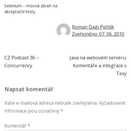
Selenium – mocná zbraň na
akceptační testy
Roman Dagi Pichlík
Zveřejněno: 07. 06. 2010
Navigace
CZ Podcast 36 –
Java na webovém serveru:
Concurrency
Komentáře a integrace s
pro
Texy
příspěvek
Napsat komentář
Vaše e-mailová adresa nebude zveřejněna.
Vyžadované
informace jsou označeny
*
Komentář
*