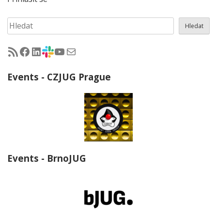
Hledat
Hledat
RSS - články na jug.cz
Facebook skupina Czech Java User Group
LinkedIn skupina Czech Java User Group
CZJUG Slack fórum
CZJUG YouTube kanál
CZJUG email
Events - CZJUG Prague
Events - BrnoJUG