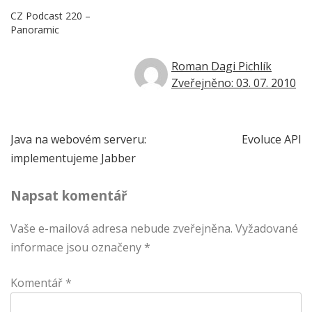
CZ Podcast 220 –
Panoramic
Roman Dagi Pichlík
Zveřejněno: 03. 07. 2010
Navigace
Java na webovém serveru:
Evoluce API
implementujeme Jabber
pro
Napsat komentář
příspěvek
Vaše e-mailová adresa nebude zveřejněna.
Vyžadované
informace jsou označeny
*
Komentář
*