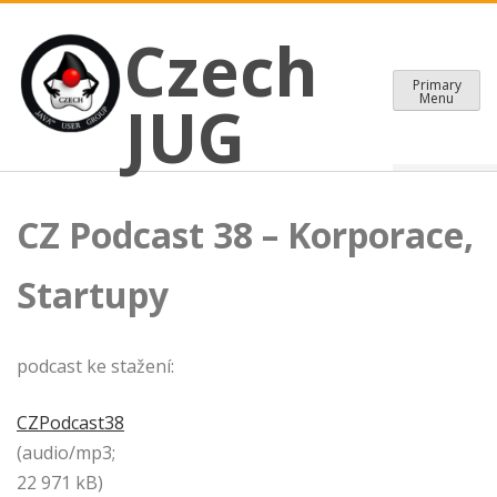
CZECH JAVA USER GROUP
Skip
Czech JUG
Czech
to
content
Primary
Menu
JUG
CZ Podcast 38 – Korporace,
Startupy
podcast ke stažení:
CZPodcast38
(audio/mp3;
22 971 kB)