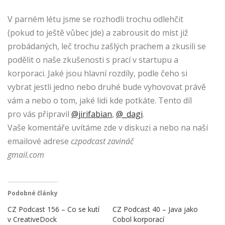
V parném létu jsme se rozhodli trochu odlehčit
(pokud to ještě vůbec jde) a zabrousit do míst již
probádaných, leč trochu zašlých prachem a zkusili se
podělit o naše zkušenosti s prací v startupu a
korporaci. Jaké jsou hlavní rozdíly, podle čeho si
vybrat jestli jedno nebo druhé bude vyhovovat právě
vám a nebo o tom, jaké lidi kde potkáte. Tento díl
pro vás připravil
@jirifabian
,
@_dagi
.
Vaše komentáře uvítáme zde v diskuzi a nebo na naší
emailové adrese
czpodcast zavináč
gmail.com
Podobné články
CZ Podcast 156 – Co se kutí
CZ Podcast 40 – Java jako
v CreativeDock
Cobol korporací