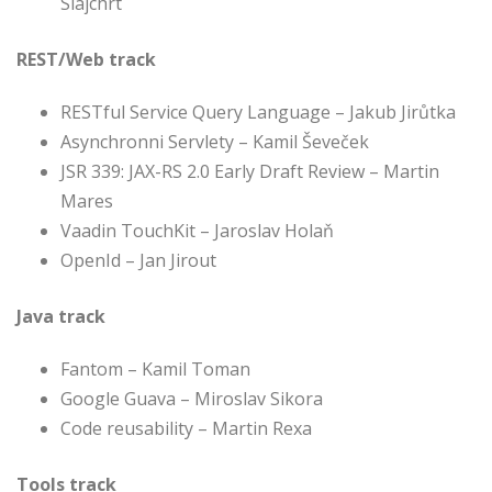
Slajchrt
REST/Web track
RESTful Service Query Language – Jakub Jirůtka
Asynchronni Servlety – Kamil Ševeček
JSR 339: JAX-RS 2.0 Early Draft Review – Martin
Mares
Vaadin TouchKit – Jaroslav Holaň
OpenId – Jan Jirout
Java track
Fantom – Kamil Toman
Google Guava – Miroslav Sikora
Code reusability – Martin Rexa
Tools track