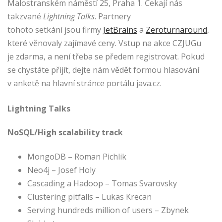
Malostranském náměstí 25, Praha 1. Čekají nás
takzvané
Lightning Talks
. Partnery
tohoto setkání jsou firmy
JetBrains
a
Zeroturnaround
,
které věnovaly zajímavé ceny. Vstup na akce CZJUGu
je zdarma, a není třeba se předem registrovat. Pokud
se chystáte přijít, dejte nám vědět formou hlasování
v anketě na hlavní stránce portálu java.cz.
Lightning Talks
NoSQL/High scalability track
MongoDB – Roman Pichlik
Neo4j – Josef Holy
Cascading a Hadoop – Tomas Svarovsky
Clustering pitfalls – Lukas Krecan
Serving hundreds million of users – Zbynek