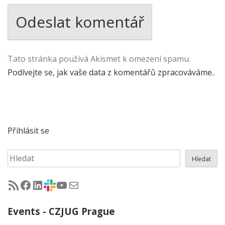
Tato stránka používá Akismet k omezení spamu.
Podívejte se, jak vaše data z komentářů zpracováváme.
.
Přihlásit se
Hledat
Hledat
RSS - články na jug.cz
Facebook skupina Czech Java User Group
LinkedIn skupina Czech Java User Group
CZJUG Slack fórum
CZJUG YouTube kanál
CZJUG email
Events - CZJUG Prague