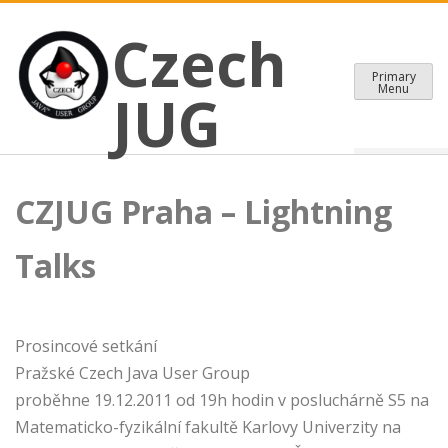
CZECH JAVA USER GROUP
Skip
Czech JUG
Czech
to
content
Primary
Menu
JUG
CZJUG Praha – Lightning
Talks
Prosincové setkání
Pražské Czech Java User Group
proběhne 19.12.2011 od 19h hodin v posluchárně S5 na
Matematicko-fyzikální fakultě Karlovy Univerzity na