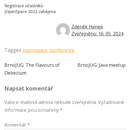
Registrace účastníků
jOpenSpace 2022 zahájena
Zdeněk Henek
Zveřejněno: 16. 05. 2024
Tagged
jopenspace
,
konference
Navigace
BrnoJUG: The Flavours of
BrnoJUG: Java meetup
Debezium
pro
Napsat komentář
příspěvek
Vaše e-mailová adresa nebude zveřejněna.
Vyžadované
informace jsou označeny
*
Komentář
*