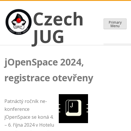
CZECH JAVA USER GROUP
Skip
Czech JUG
Czech
to
content
Primary
Menu
JUG
jOpenSpace 2024,
registrace otevřeny
Patnáctý ročník ne-
konference
jOpenSpace se koná 4.
– 6. října 2024 v Hotelu