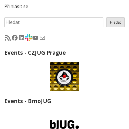
Přihlásit se
Hledat
Hledat
RSS - články na jug.cz
Facebook skupina Czech Java User Group
LinkedIn skupina Czech Java User Group
CZJUG Slack fórum
CZJUG YouTube kanál
CZJUG email
Events - CZJUG Prague
Events - BrnoJUG