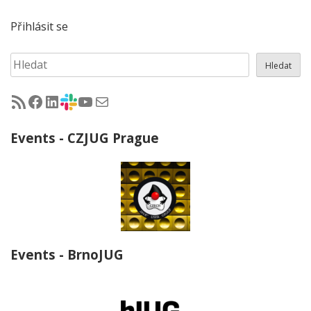
Přihlásit se
Hledat
Hledat
RSS - články na jug.cz
Facebook skupina Czech Java User Group
LinkedIn skupina Czech Java User Group
CZJUG Slack fórum
CZJUG YouTube kanál
CZJUG email
Events - CZJUG Prague
Events - BrnoJUG