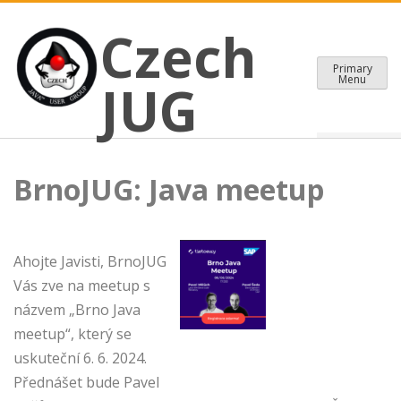
CZECH JAVA USER GROUP
Skip
Czech JUG
Czech
to
content
Primary
Menu
JUG
BrnoJUG: Java meetup
Ahojte Javisti, BrnoJUG
Vás zve na meetup s
názvem „Brno Java
meetup“, který se
uskuteční 6. 6. 2024.
Přednášet bude Pavel