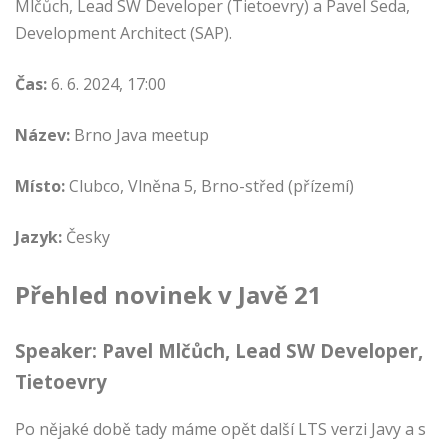
Mlčůch, Lead SW Developer (Tietoevry) a Pavel Šeda,
Development Architect (SAP).
Čas:
6. 6. 2024, 17:00
Název:
Brno Java meetup
Místo:
Clubco, Vlněna 5, Brno-střed (přízemí)
Jazyk:
Česky
Přehled novinek v Javě 21
Speaker:
Pavel Mlčůch
, Lead SW Developer,
Tietoevry
Po nějaké době tady máme opět další LTS verzi Javy a s