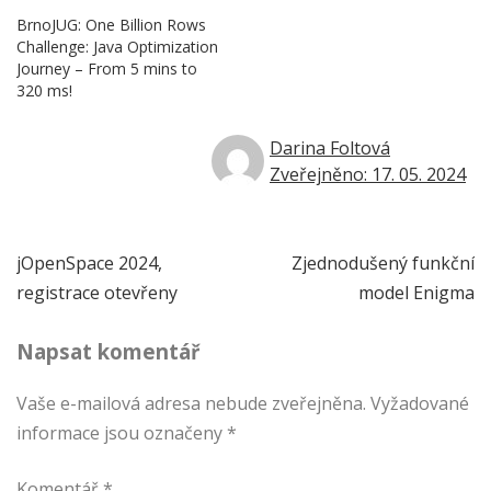
BrnoJUG: One Billion Rows
Challenge: Java Optimization
Journey – From 5 mins to
320 ms!
Darina Foltová
Zveřejněno: 17. 05. 2024
Navigace
jOpenSpace 2024,
Zjednodušený funkční
registrace otevřeny
model Enigma
pro
Napsat komentář
příspěvek
Vaše e-mailová adresa nebude zveřejněna.
Vyžadované
informace jsou označeny
*
Komentář
*