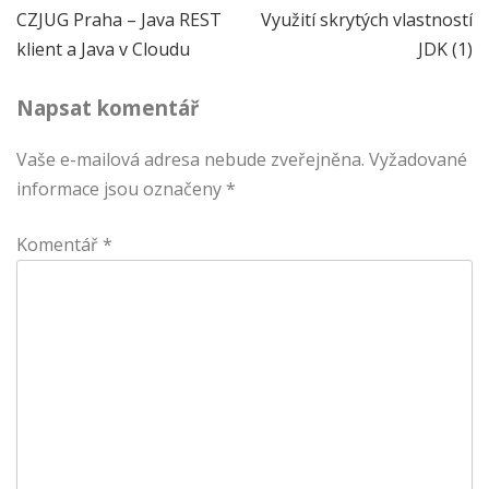
Navigace
CZJUG Praha – Java REST
Využití skrytých vlastností
klient a Java v Cloudu
JDK (1)
pro
Napsat komentář
příspěvek
Vaše e-mailová adresa nebude zveřejněna.
Vyžadované
informace jsou označeny
*
Komentář
*