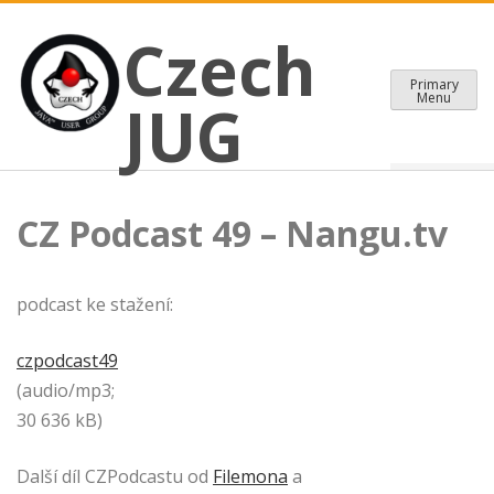
CZECH JAVA USER GROUP
Skip
Czech JUG
Czech
to
content
Primary
Menu
JUG
CZ Podcast 49 – Nangu.tv
podcast ke stažení:
czpodcast49
(audio/mp3;
30 636 kB)
Další díl CZPodcastu od
Filemona
a