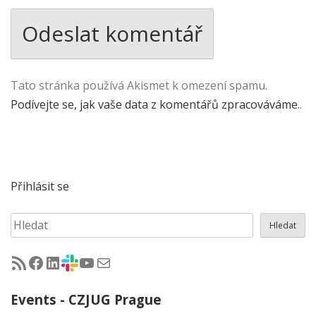
Tato stránka používá Akismet k omezení spamu.
Podívejte se, jak vaše data z komentářů zpracováváme.
.
Přihlásit se
Hledat
Hledat
RSS - články na jug.cz
Facebook skupina Czech Java User Group
LinkedIn skupina Czech Java User Group
CZJUG Slack fórum
CZJUG YouTube kanál
CZJUG email
Events - CZJUG Prague