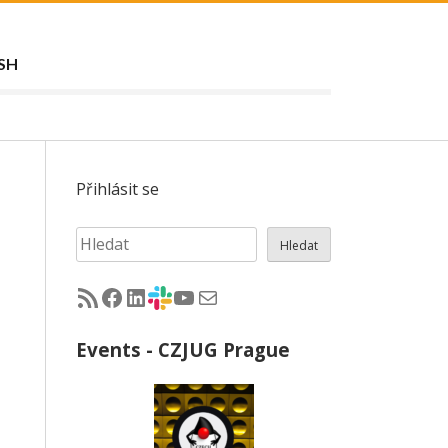
SH
Přihlásit se
Hledat
Hledat
RSS - články na jug.cz
Facebook skupina Czech Java User Group
LinkedIn skupina Czech Java User Group
CZJUG Slack fórum
CZJUG YouTube kanál
CZJUG email
Events - CZJUG Prague