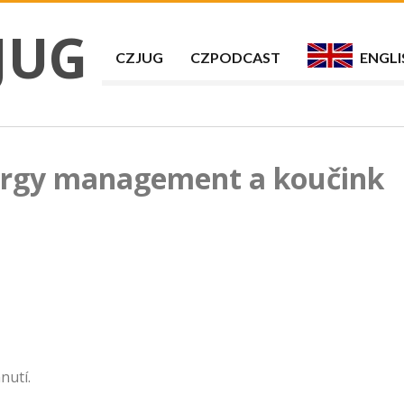
JUG
CZJUG
CZPODCAST
ENGLI
nergy management a koučink
nutí.