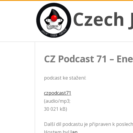
CZECH JAVA USER GROUP
Skip
Czech JUG
Czech 
to
content
CZ Podcast 71 – E
podcast ke stažení:
czpodcast71
(audio/mp3;
30 021 kB)
Další díl podcastu je připraven k poslech
Hostem byl
Jan