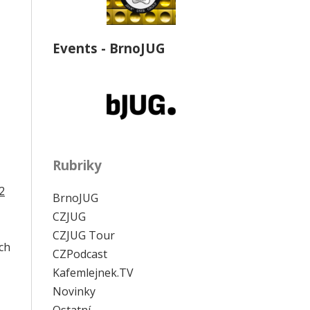
Events - BrnoJUG
Rubriky
2
BrnoJUG
CZJUG
CZJUG Tour
ch
CZPodcast
Kafemlejnek.TV
Novinky
Ostatní