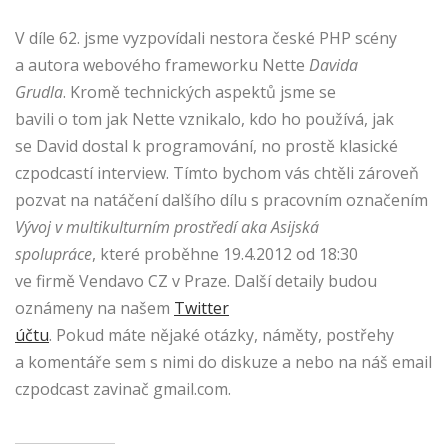
V díle 62. jsme vyzpovídali nestora české PHP scény
a autora webového frameworku Nette
Davida
Grudla
. Kromě technických aspektů jsme se
bavili o tom jak Nette vznikalo, kdo ho používá, jak
se David dostal k programování, no prostě klasické
czpodcastí interview. Tímto bychom vás chtěli zároveň
pozvat na natáčení dalšího dílu s pracovním označením
Vývoj v multikulturním prostředí aka Asijská
spolupráce
, které proběhne 19.4.2012 od 18:30
ve firmě Vendavo CZ v Praze. Další detaily budou
oznámeny na našem
Twitter
účtu
. Pokud máte nějaké otázky, náměty, postřehy
a komentáře sem s nimi do diskuze a nebo na náš email
czpodcast zavinač gmail.com.