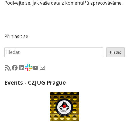
Podívejte se, jak vaše data z komentářů zpracováváme.
.
Přihlásit se
Hledat
Hledat
RSS - články na jug.cz
Facebook skupina Czech Java User Group
LinkedIn skupina Czech Java User Group
CZJUG Slack fórum
CZJUG YouTube kanál
CZJUG email
Events - CZJUG Prague