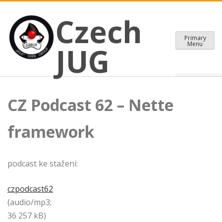
CZECH JAVA USER GROUP
Skip
Czech JUG
Czech
to
content
Primary
Menu
JUG
CZ Podcast 62 – Nette
framework
podcast ke stažení:
czpodcast62
(audio/mp3;
36 257 kB)