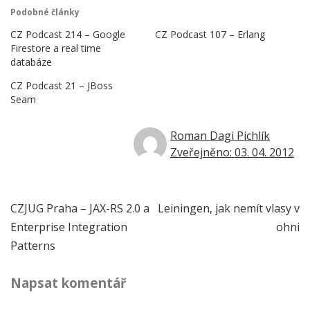
Podobné články
CZ Podcast 214 – Google
CZ Podcast 107 – Erlang
Firestore a real time
databáze
CZ Podcast 21 – JBoss
Seam
Roman Dagi Pichlík
Zveřejněno: 03. 04. 2012
Navigace
CZJUG Praha – JAX-RS 2.0 a
Leiningen, jak nemít vlasy v
Enterprise Integration
ohni
pro
Patterns
příspěvek
Napsat komentář