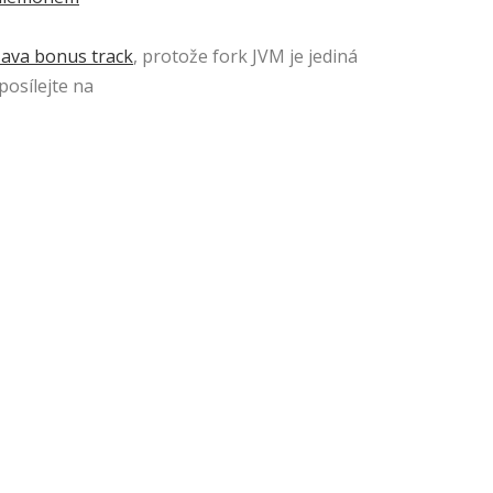
Java bonus track
, protože fork JVM je jediná
posílejte na