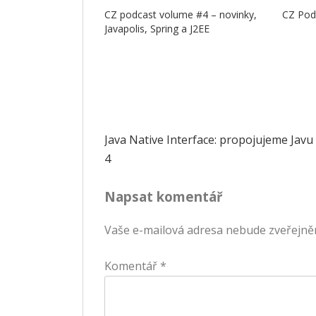
CZ podcast volume #4 – novinky,
CZ Pod
Javapolis, Spring a J2EE
Navigace
Java Native Interface: propojujeme Javu
4
pro
Napsat komentář
příspěvek
Vaše e-mailová adresa nebude zveřejně
Komentář
*