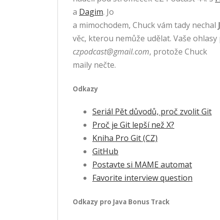
a
Dagim
. Jo
a mimochodem, Chuck vám tady nechal
věc, kterou nemůže udělat. Vaše ohlasy 
czpodcast@gmail.com
, protože Chuck
maily nečte.
Odkazy
Seriál Pět důvodů, proč zvolit Git
Proč je Git lepší než X?
Kniha Pro Git (CZ)
GitHub
Postavte si MAME automat
Favorite interview question
Odkazy pro Java Bonus Track