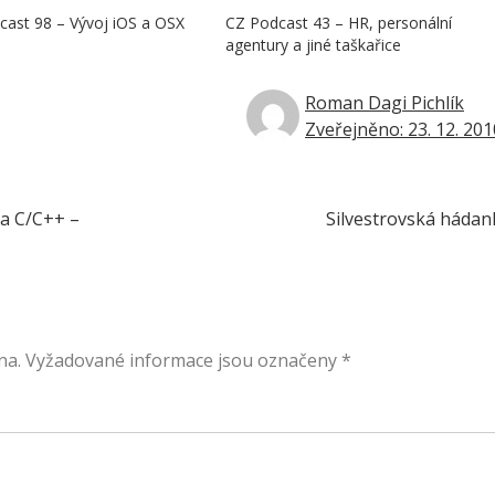
cast 98 – Vývoj iOS a OSX
CZ Podcast 43 – HR, personální
agentury a jiné taškařice
Roman Dagi Pichlík
Zveřejněno: 23. 12. 201
 a C/C++ –
Silvestrovská hádan
na.
Vyžadované informace jsou označeny
*