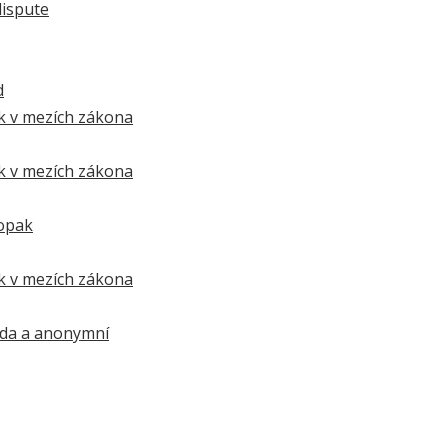
ispute
d
k v mezích zákona
k v mezích zákona
aopak
k v mezích zákona
bda a anonymní