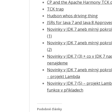
CP and the Apache Harmony TCK d
TCK trap
Hudson whos driving thing
JSRs for Java 7 and Java 8 Approve
Novinky v JDK 7 aneb mírný pokro
(1)
Novinky v JDK 7 aneb mírný pokro
(2)
Novinky v JDK 7 (3) + co v JDK 7 n
nenajdeme
Novinky v JDK 7 aneb mírný pokro
– projekt Lambda
Novinky v JDK 7 (5) – projekt Lam
funkce v příkladech
Podobné články