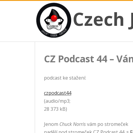
CZECH JAVA USER GROUP
Skip
Czech JUG
Czech 
to
content
CZ Podcast 44 – Vá
podcast ke stažení:
czpodcast44
(audio/mp3;
28 373 kB)
Jenom
Chuck Norris
vám po stromeček
nadělí pod stromeček CZ Podcast 44. s
F