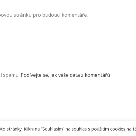
ebovou stránku pro budoucí komentáře.
ní spamu.
Podívejte se, jak vaše data z komentářů
 stránky. Klikni na “Souhlasím” na souhlas s použitím cookies na t
Powered by
Covfefe WordPress Theme