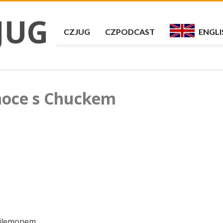
JUG
CZJUG
CZPODCAST
ENGLI
noce s Chuckem
ilemonem