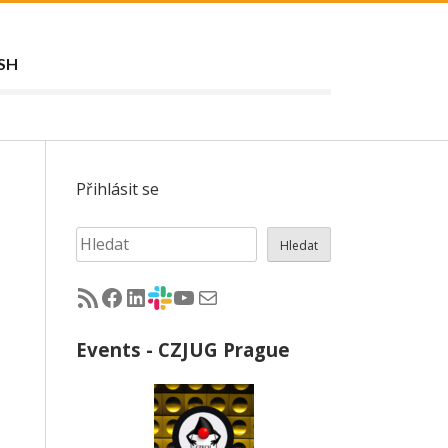
SH
Přihlásit se
Hledat
Hledat
RSS - články na jug.cz
Facebook skupina Czech Java User Group
LinkedIn skupina Czech Java User Group
CZJUG Slack fórum
CZJUG YouTube kanál
CZJUG email
Events - CZJUG Prague