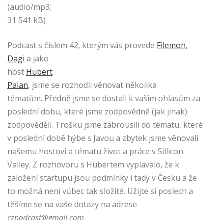
(audio/mp3;
31 541 kB)
Podcast s číslem 42, kterým vás provede
Filemon
,
Dagi
a jako
host
Hubert
Palan
, jsme se rozhodli věnovat několika
tématům. Předně jsme se dostali k vašim ohlasům za
poslední dobu, které jsme zodpovědně (jak jinak)
zodpověděli. Trošku jsme zabrousili do tématu, které
v poslední době hýbe s Javou a zbytek jsme věnovali
našemu hostovi a tématu život a práce v Sillicon
Valley. Z rozhovoru s Hubertem vyplavalo, že k
založení startupu jsou podmínky i tady v Česku a že
to možná neni vůbec tak složité. Užijte si poslech a
těšíme se na vaše dotazy na adrese
czpodcast@gmail.com
.