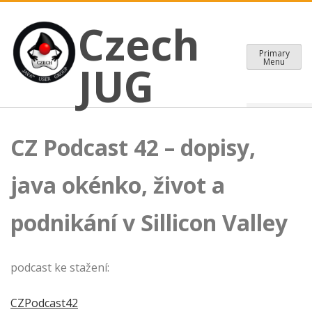
CZECH JAVA USER GROUP
Skip
Czech JUG
Czech
to
content
Primary
Menu
JUG
CZ Podcast 42 – dopisy,
java okénko, život a
podnikání v Sillicon Valley
podcast ke stažení:
CZPodcast42