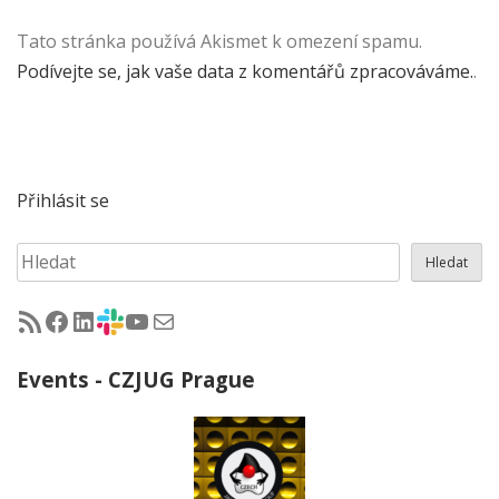
Tato stránka používá Akismet k omezení spamu.
Podívejte se, jak vaše data z komentářů zpracováváme.
.
Přihlásit se
Hledat
Hledat
RSS - články na jug.cz
Facebook skupina Czech Java User Group
LinkedIn skupina Czech Java User Group
CZJUG Slack fórum
CZJUG YouTube kanál
CZJUG email
Events - CZJUG Prague