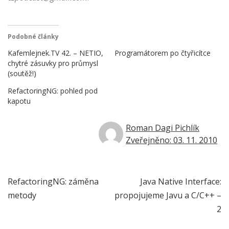
Podobné články
Kafemlejnek.TV 42. – NETIO,
Programátorem po čtyřicítce
chytré zásuvky pro průmysl
(soutěž!)
RefactoringNG: pohled pod
kapotu
Roman Dagi Pichlík
Zveřejněno: 03. 11. 2010
Navigace
RefactoringNG: záměna
Java Native Interface:
metody
propojujeme Javu a C/C++ –
pro
2
příspěvek