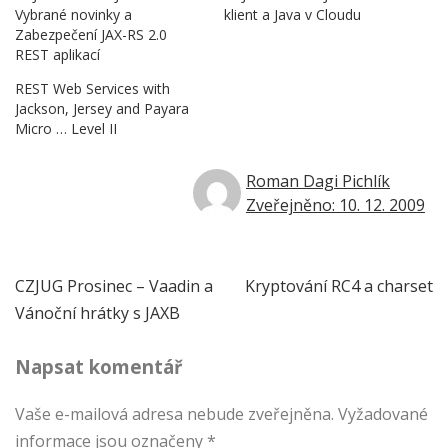
Vybrané novinky a
klient a Java v Cloudu
Zabezpečení JAX-RS 2.0
REST aplikací
REST Web Services with
Jackson, Jersey and Payara
Micro … Level II
Roman Dagi Pichlík
Zveřejněno: 10. 12. 2009
Navigace
CZJUG Prosinec – Vaadin a
Kryptování RC4 a charset
Vánoční hrátky s JAXB
pro
Napsat komentář
příspěvek
Vaše e-mailová adresa nebude zveřejněna.
Vyžadované
informace jsou označeny
*