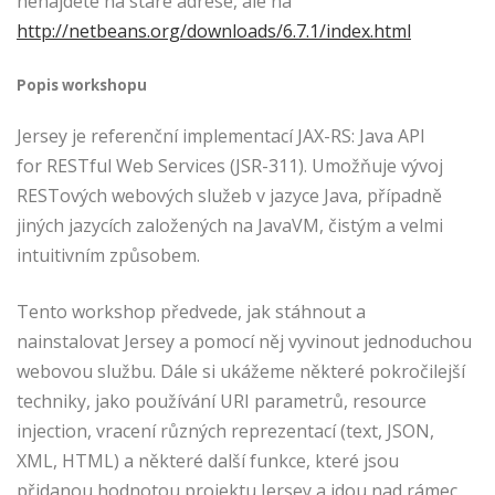
nenajdete na staré adrese, ale na
http://netbeans.org/downloads/6.7.1/index.html
Popis workshopu
Jersey je referenční implementací JAX-RS: Java API
for RESTful Web Services (JSR-311). Umožňuje vývoj
RESTových webových služeb v jazyce Java, případně
jiných jazycích založených na JavaVM, čistým a velmi
intuitivním způsobem.
Tento workshop předvede, jak stáhnout a
nainstalovat Jersey a pomocí něj vyvinout jednoduchou
webovou službu. Dále si ukážeme některé pokročilejší
techniky, jako používání URI parametrů, resource
injection, vracení různých reprezentací (text, JSON,
XML, HTML) a některé další funkce, které jsou
přidanou hodnotou projektu Jersey a jdou nad rámec