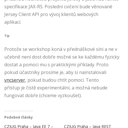
specifikace JAX-RS. Poslední cvičení bude věnované
Jersey Client API pro vývoj klientů webových
aplikací.
Tip
Protože se workshop koná v přednáškové síni a ne v
učebně není dost dobře možné se ke každému fyzicky
dostat a pomoci mu s praktickými příklady. Proto
pokud účastníky prosíme je, aby si nainstalovali
vncserver
, pokud budou chtít pomoci. Tento
přístup je čistě experimentální, a možná nebude
fungovat dobře (chceme vyzkoušet).
Podobné články
CZJUG Praha – Java EE 7 –
CZJUG Praha – Java REST