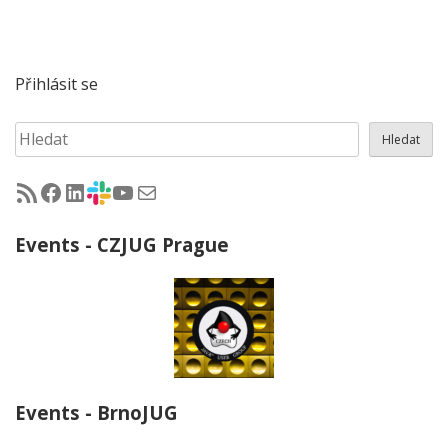
Přihlásit se
Hledat
Hledat
RSS - články na jug.cz
Facebook skupina Czech Java User Group
LinkedIn skupina Czech Java User Group
CZJUG Slack fórum
CZJUG YouTube kanál
CZJUG email
Events - CZJUG Prague
Events - BrnoJUG