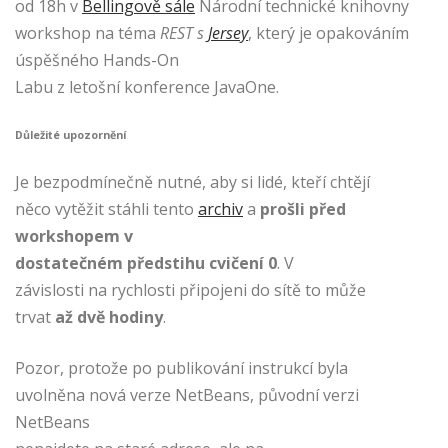
od 18h v
Bellingově sále
Národní technické knihovny
workshop na téma
REST s
Jersey
, který je opakováním
úspěšného Hands-On
Labu z letošní konference JavaOne.
Důležité upozornění
Je bezpodmínečně nutné, aby si lidé, kteří chtějí
něco vytěžit stáhli tento
archiv
a
prošli před
workshopem v
dostatečném předstihu cvičení 0
. V
závislosti na rychlosti připojeni do sítě to může
trvat
až dvě hodiny
.
Pozor, protože po publikování instrukcí byla
uvolněna nová verze NetBeans, původní verzi
NetBeans