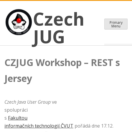
CZECH JAVA USER GROUP
Skip
Czech JUG
Czech
to
content
Primary
Menu
JUG
CZJUG Workshop – REST s
Jersey
Czech Java User Group
ve
spolupráci
s
Fakultou
informačních technologií ČVUT
pořádá dne 17.12.