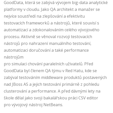
GoodData, která se zabývá vývojem big-data analytické
platformy v cloudu. Jako QA architekt a manažer se
nejvíce soustředí na zlepšování a efektivitu
testovacích frameworků a nástrojů, které souvisí s
automatizací a zdokonalováním celého vývojového
procesu. Aktivně se věnoval rozvoji testovacích
nástrojů pro nahrazení manuálního testování,
automatizaci doručování a také performance
nástrojům
pro simulaci chování paralelních uživatelů. Před
GoodData byl členem QA týmu v Red Hatu, kde se
zabýval testováním middleware produktů postavených
nad JBoss AS a jejich testování primárně z pohledu
clusterování a performance. A před dávnými lety na
škole dělal jako svoji bakalářskou práci CSV editor
pro vývojový nástroj NetBeans.