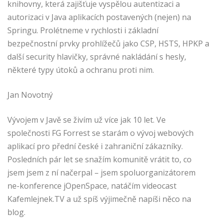
knihovny, která zajišťuje vyspělou autentizaci a
autorizaci v Java aplikacích postavených (nejen) na
Springu. Prolétneme v rychlosti i základní
bezpečnostní prvky prohlížečů jako CSP, HSTS, HPKP a
další security hlavičky, správné nakládání s hesly,
některé typy útoků a ochranu proti nim.
Jan Novotný
Vývojem v Javě se živím už více jak 10 let. Ve
společnosti FG Forrest se starám o vývoj webových
aplikací pro přední české i zahraniční zákazníky.
Posledních pár let se snažím komunitě vrátit to, co
jsem jsem z ní načerpal – jsem spoluorganizátorem
ne-konference jOpenSpace, natáčím videocast
Kafemlejnek.TV a už spíš výjimečně napíši něco na
blog.