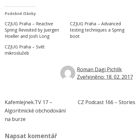
Podobné články
CZJUG Praha – Reactive
CZJUG Praha – Advanced
Spring Revisited by Juergen
testing techniques a Spring
Hoeller and Josh Long
boot
CZJUG Praha – Svět
mikroslužeb
Roman Dagi Pichlík
Zveřejněno: 18. 02. 2017
Navigace
Kafemlejnek.TV 17 –
CZ Podcast 166 – Stories
Algoritmické obchodování
pro
na burze
příspěvek
Napsat komentář