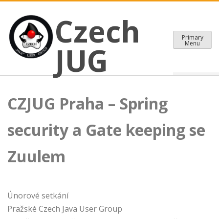
CZECH JAVA USER GROUP
Skip
Czech JUG
Czech
to
content
Primary
Menu
JUG
CZJUG Praha – Spring
security a Gate keeping se
Zuulem
Únorové setkání
Pražské Czech Java User Group