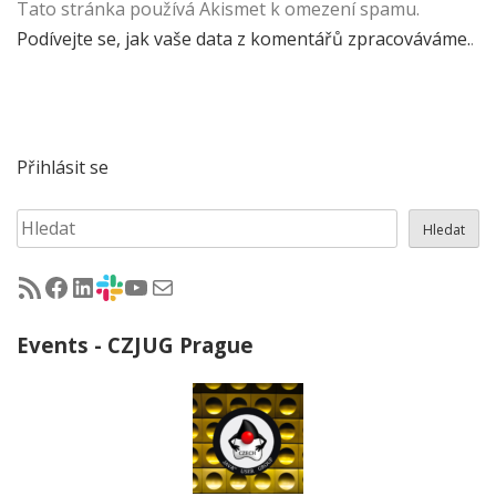
Tato stránka používá Akismet k omezení spamu.
Podívejte se, jak vaše data z komentářů zpracováváme.
.
Přihlásit se
Hledat
Hledat
RSS - články na jug.cz
Facebook skupina Czech Java User Group
LinkedIn skupina Czech Java User Group
CZJUG Slack fórum
CZJUG YouTube kanál
CZJUG email
Events - CZJUG Prague