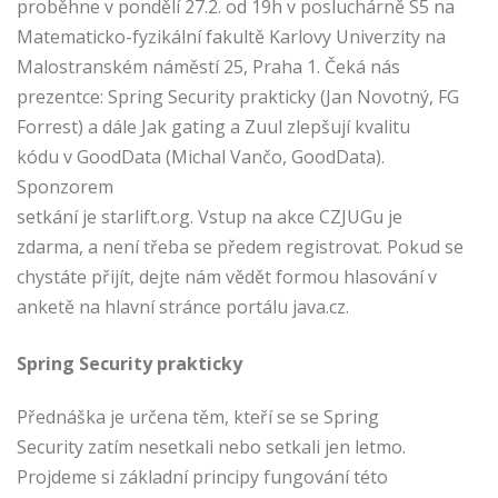
proběhne v pondělí 27.2. od 19h v posluchárně S5 na
Matematicko-fyzikální fakultě Karlovy Univerzity na
Malostranském náměstí 25, Praha 1. Čeká nás
prezentce: Spring Security prakticky (Jan Novotný, FG
Forrest) a dále Jak gating a Zuul zlepšují kvalitu
kódu v GoodData (Michal Vančo, GoodData).
Sponzorem
setkání je starlift.org. Vstup na akce CZJUGu je
zdarma, a není třeba se předem registrovat. Pokud se
chystáte přijít, dejte nám vědět formou hlasování v
anketě na hlavní stránce portálu java.cz.
Spring Security prakticky
Přednáška je určena těm, kteří se se Spring
Security zatím nesetkali nebo setkali jen letmo.
Projdeme si základní principy fungování této