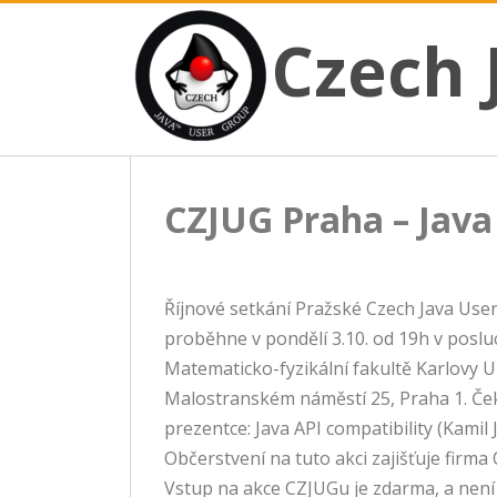
CZECH JAVA USER GROUP
Skip
Czech JUG
Czech 
to
content
CZJUG Praha – Java
Říjnové setkání Pražské Czech Java Use
proběhne v pondělí 3.10. od 19h v posl
Matematicko-fyzikální fakultě Karlovy U
Malostranském náměstí 25, Praha 1. Če
prezentce: Java API compatibility (Kamil 
Občerstvení na tuto akci zajišťuje firma 
Vstup na akce CZJUGu je zdarma, a není