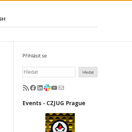
SH
Přihlásit se
Hledat
Hledat
RSS - články na jug.cz
Facebook skupina Czech Java User Group
LinkedIn skupina Czech Java User Group
CZJUG Slack fórum
CZJUG YouTube kanál
CZJUG email
Events - CZJUG Prague