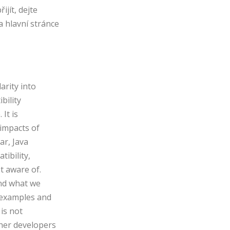
jít, dejte
 hlavní stránce
rity into
bility
It is
 impacts of
ar, Java
tibility,
ot aware of.
and what we
w examples and
is not
ther developers