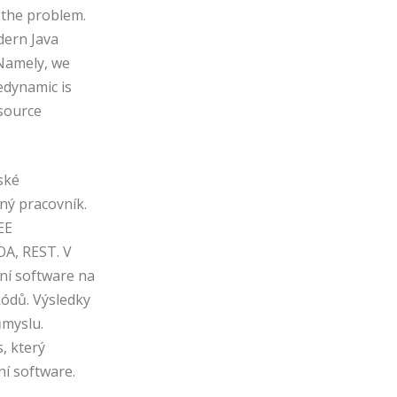
 the problem.
dern Java
 Namely, we
edynamic is
 source
ské
ný pracovník.
EE
OA, REST. V
ní software na
kódů. Výsledky
ůmyslu.
, který
í software.