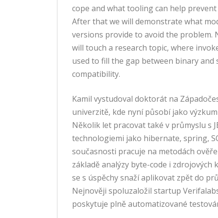
cope and what tooling can help prevent
After that we will demonstrate what mo
versions provide to avoid the problem.
will touch a research topic, where invok
used to fill the gap between binary and
compatibility.
Kamil vystudoval doktorát na Západoče
univerzitě, kde nyní působí jako výzkum
Několik let pracovat také v průmyslu s J
technologiemi jako hibernate, spring, S
současnosti pracuje na metodách ověře
základě analýzy byte-code i zdrojových 
se s úspěchy snaží aplikovat zpět do pr
Nejnověji spoluzaložil startup Verifalabs
poskytuje plně automatizované testován