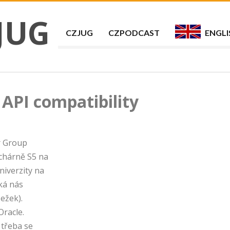
JUG
CZJUG
CZPODCAST
ENGLI
 API compatibility
r Group
uchárně S5 na
niverzity na
ká nás
Ježek).
Oracle.
 třeba se