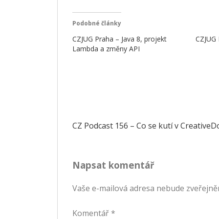
Podobné články
CZJUG Praha – Java 8, projekt
CZJUG 
Lambda a změny API
Navigace
CZ Podcast 156 – Co se kutí v CreativeD
pro
Napsat komentář
příspěvek
Vaše e-mailová adresa nebude zveřejně
Komentář
*