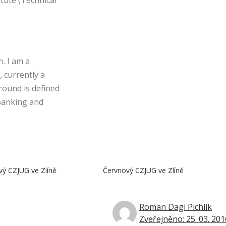
. I am a
 currently a
ound is defined
banking and
vý CZJUG ve Zlíně
Červnový CZJUG ve Zlíně
Roman Dagi Pichlík
Zveřejněno: 25. 03. 201