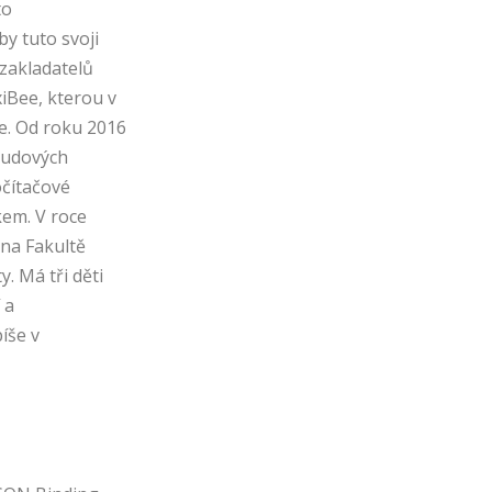
to
by tuto svoji
 zakladatelů
iBee, kterou v
e. Od roku 2016
oudových
očítačové
kem. V roce
 na Fakultě
. Má tři děti
 a
píše v