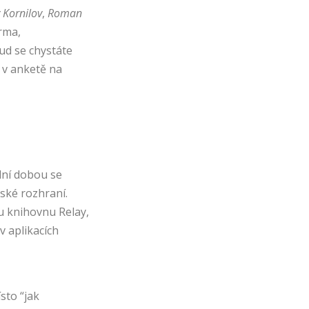
 Kornilov
,
Roman
rma,
ud se chystáte
 v anketě na
dní dobou se
lské rozhraní.
 knihovnu Relay,
v aplikacích
sto “jak