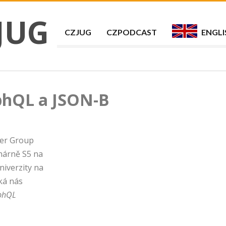
JUG
CZJUG
CZPODCAST
ENGLI
phQL a JSON-B
ser Group
chárně S5 na
niverzity na
ká nás
aphQL