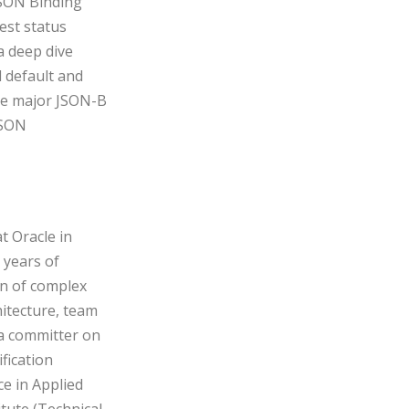
JSON Binding
test status
a deep dive
 default and
re major JSON-B
JSON
t Oracle in
 years of
on of complex
itecture, team
a committer on
fication
ce in Applied
tute (Technical