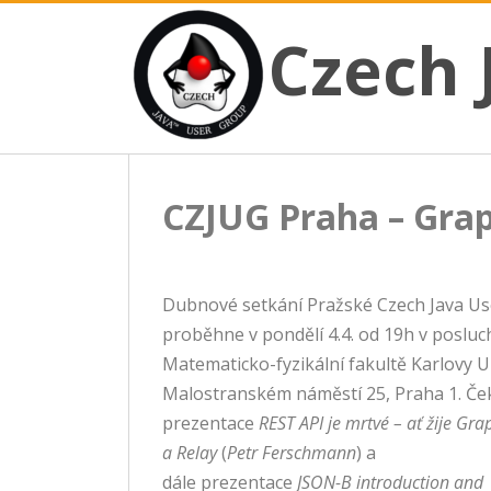
CZECH JAVA USER GROUP
Skip
Czech JUG
Czech 
to
content
CZJUG Praha – Gra
Dubnové setkání Pražské Czech Java U
proběhne v pondělí 4.4. od 19h v poslu
Matematicko-fyzikální fakultě Karlovy U
Malostranském náměstí 25, Praha 1. Če
prezentace
REST API je mrtvé – ať žije Gr
a Relay
(
Petr Ferschmann
) a
dále prezentace
JSON-B introduction and