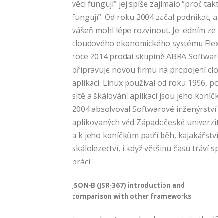
věci fungují” jej spíše zajímalo “proč tak
fungují”. Od roku 2004 začal podnikat, a
vášeň mohl lépe rozvinout. Je jedním ze
cloudového ekonomického systému Flex
roce 2014 prodal skupině ABRA Softwar
připravuje novou firmu na propojení cl
aplikací. Linux používal od roku 1996, p
sítě a škálování aplikací jsou jeho koníč
2004 absolvoval Softwarové inženýrství
aplikovaných věd Západočeské univerzity
a k jeho koníčkům patří běh, kajakářství
skálolezectví, i když většinu času tráví s
práci.
JSON-B (JSR-367) introduction and
comparison with other frameworks