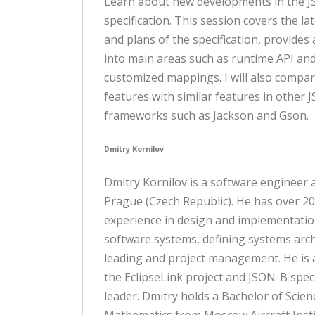
Learn about new developments in the 
specification. This session covers the la
and plans of the specification, provides 
into main areas such as runtime API and
customized mappings. I will also compa
features with similar features in other 
frameworks such as Jackson and Gson.
Dmitry Kornilov
Dmitry Kornilov is a software engineer a
Prague (Czech Republic). He has over 20
experience in design and implementati
software systems, defining systems arch
leading and project management. He is 
the EclipseLink project and JSON-B speci
leader. Dmitry holds a Bachelor of Scien
Mathematics from Moscow Aircraft Insti