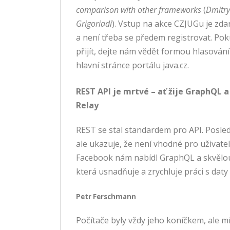
comparison with other frameworks
(
Dmitry
Grigoriadi
). Vstup na akce CZJUGu je zda
a není třeba se předem registrovat. Pok
přijít, dejte nám vědět formou hlasování
hlavní stránce portálu java.cz.
REST API je mrtvé – ať žije GraphQL a
Relay
REST se stal standardem pro API. Posle
ale ukazuje, že není vhodné pro uživate
Facebook nám nabídl GraphQL a skvělou
která usnadňuje a zrychluje práci s daty 
Petr Ferschmann
Počítače byly vždy jeho koníčkem, ale mí