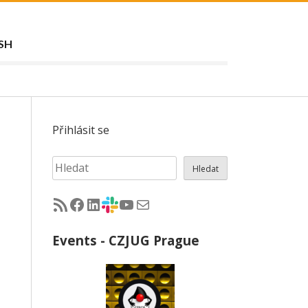
SH
Přihlásit se
Hledat
Hledat
RSS - články na jug.cz
Facebook skupina Czech Java User Group
LinkedIn skupina Czech Java User Group
CZJUG Slack fórum
CZJUG YouTube kanál
CZJUG email
Events - CZJUG Prague