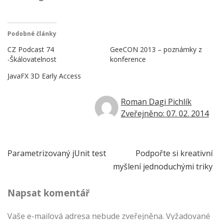
Podobné články
CZ Podcast 74
GeeCON 2013 – poznámky z
-Škálovatelnost
konference
JavaFX 3D Early Access
Roman Dagi Pichlík
Zveřejněno: 07. 02. 2014
Navigace
Parametrizovaný jUnit test
Podpořte si kreativní
myšlení jednoduchými triky
pro
Napsat komentář
příspěvek
Vaše e-mailová adresa nebude zveřejněna.
Vyžadované