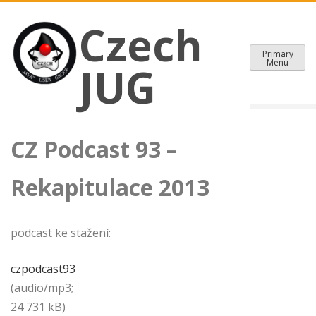
CZECH JAVA USER GROUP
Skip
Czech JUG
Czech
to
content
Primary
Menu
JUG
CZ Podcast 93 –
Rekapitulace 2013
podcast ke stažení:
czpodcast93
(audio/mp3;
24 731 kB)