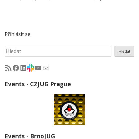
Přihlásit se
Hledat
Hledat
RSS - články na jug.cz
Facebook skupina Czech Java User Group
LinkedIn skupina Czech Java User Group
CZJUG Slack fórum
CZJUG YouTube kanál
CZJUG email
Events - CZJUG Prague
Events - BrnoJUG