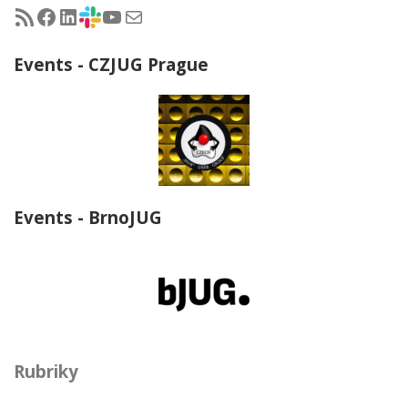
RSS - články na jug.cz
Facebook skupina Czech Java User Group
LinkedIn skupina Czech Java User Group
CZJUG Slack fórum
CZJUG YouTube kanál
CZJUG email
Events - CZJUG Prague
Events - BrnoJUG
Rubriky