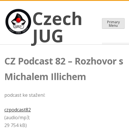
CZECH JAVA USER GROUP
Skip
Czech JUG
Czech
to
content
Primary
Menu
JUG
CZ Podcast 82 – Rozhovor s
Michalem Illichem
podcast ke stažení:
czpodcast82
(audio/mp3;
29 754 kB)