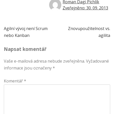
Roman Dagi Pichlík
Zveřejněno: 30. 09. 2013
Navigace
Agilní vývoj není Scrum
Znovupoužitelnost vs.
nebo Kanban
agilita
pro
Napsat komentář
příspěvek
Vaše e-mailová adresa nebude zveřejněna.
Vyžadované
informace jsou označeny
*
Komentář
*