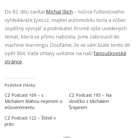
Do 82. dílu zavítal
Michal Illich
– tvůrce fulltextového
vyhledávače Jyxo.cz, majitel automobilu tesla a vůbec
úspěšný vývojář a podnikatel. Kromě výše uvedených
témat, která se přímo nabízela, jsme zabrousili do
machine learningu. Doufáme, že se vám bude tento díl
opět líbit. Vaše ohlasy uvítáme na naší
fanouškovské
stránce
.
Podobné články
CZ Podcast 169 – s
CZ Podcast 195 – Na
Michalem Bláhou nejenom o
slovíčko s Michalem
eGovernmentu
Šrajerem
CZ Podcast 122 – Štěstí v
práci