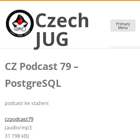
CZECH JAVA USER GROUP
Skip
Czech JUG
Czech
to
content
Primary
Menu
JUG
CZ Podcast 79 –
PostgreSQL
podcast ke stažení:
czpodcast79
(audio/mp3;
31 198 kB)