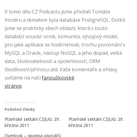
V tomo dílu CZ Podcastu jsme přivitali Tomáše
Vondru a tématem byla databáze PostgreSQL. Dotkli
jsme se prakticky věech oblastí, která s touto
databází souvisí: vznik, komunita, vývojový model,
pro jake aplikace se hodí/nehodí, trochu porovnání s
MySQL a Oracle, nástup NoSQL a jeho dopad, velká
data, školovatelnosti a spolehlivosti, ORM
škodlivosti/přínosu atd. Vaše komentáře a ohlasy
uvítáme na naší
fanouškovské
stránce
.
Podobné články
Plzeňské setkání CZJUG: 29.
Plzeňské setkání CZJUG: 29.
března 2011
března 2011
Overlook – skupina vývojářů