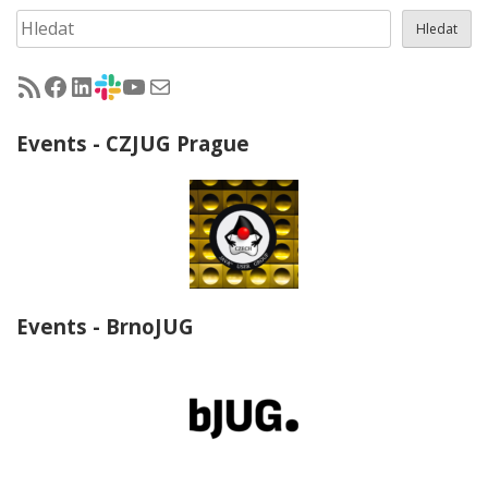
Hledat
Hledat
RSS - články na jug.cz
Facebook skupina Czech Java User Group
LinkedIn skupina Czech Java User Group
CZJUG Slack fórum
CZJUG YouTube kanál
CZJUG email
Events - CZJUG Prague
Events - BrnoJUG