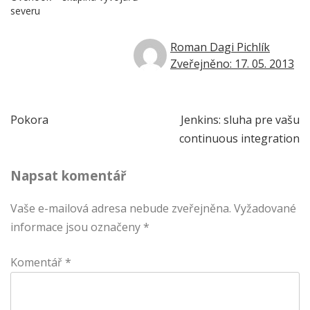
severu
Roman Dagi Pichlík
Zveřejněno: 17. 05. 2013
Navigace
Pokora
Jenkins: sluha pre vašu
continuous integration
pro
Napsat komentář
příspěvek
Vaše e-mailová adresa nebude zveřejněna.
Vyžadované
informace jsou označeny
*
Komentář
*