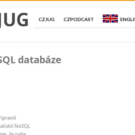
JUG
CZJUG
CZPODCAST
ENGLI
oSQL databáze
ipravili
 naťukli NoSQL
me, že naše