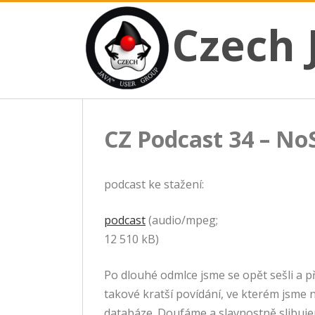
CZECH JAVA USER GROUP
Skip
Czech JUG
Czech 
to
content
CZ Podcast 34 – N
podcast ke stažení:
podcast
(audio/mpeg;
12 510 kB)
Po dlouhé odmlce jsme se opět sešli a př
takové kratší povídání, ve kterém jsme
databáze. Doufáme a slavnostně slibuje