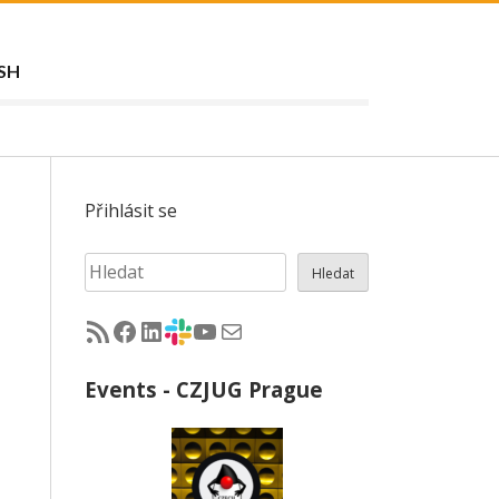
SH
Přihlásit se
Hledat
Hledat
RSS - články na jug.cz
Facebook skupina Czech Java User Group
LinkedIn skupina Czech Java User Group
CZJUG Slack fórum
CZJUG YouTube kanál
CZJUG email
Events - CZJUG Prague