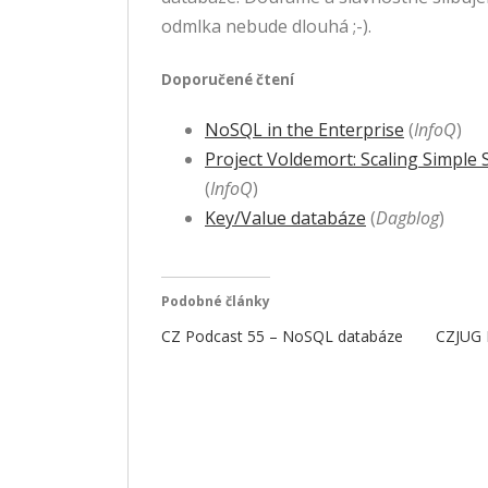
odmlka nebude dlouhá ;-).
Doporučené čtení
NoSQL in the Enterprise
(
InfoQ
)
Project Voldemort: Scaling Simple
(
InfoQ
)
Key/Value databáze
(
Dagblog
)
Podobné články
CZ Podcast 55 – NoSQL databáze
CZJUG 