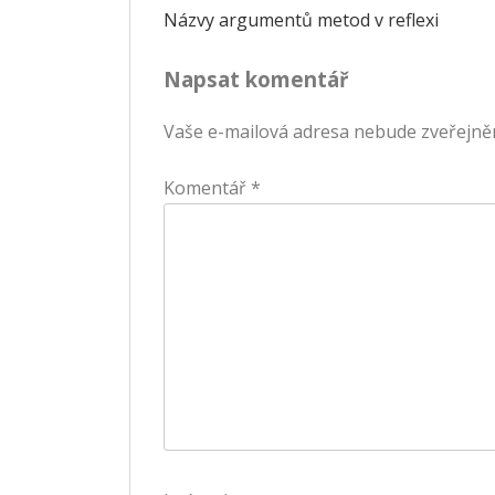
Navigace
Názvy argumentů metod v reflexi
pro
Napsat komentář
příspěvek
Vaše e-mailová adresa nebude zveřejně
Komentář
*