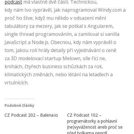
podcast
má vlastně dvě části. Technickou,
kdy nám Ivo vyprávěl, jak naprogramoval Windy.com a
proč ho štve, když mu někdo v odsazení mění
tabulátory za mezery, jak se potkal s Angularem,
single thread programováním, a zamiloval si vanilla
JavaScript a Node.js. Obecnou, kdy nám vyprávěl o
tom, jakou roli hrály detaily při vyjednávání o ceně
za 3D modelovací startup Melown, síle říci ne,
knihách, čtyřech business schůzkách za rok,
klimatických změnách, nebo létání na letadlech a
vrtulnících.
Podobné články
CZ Podcast 202 – Balena.io
CZ Podcast 102 –
programátorky a pohlavní
(ne)vyváženost aneb proč se
před holkama neprdí