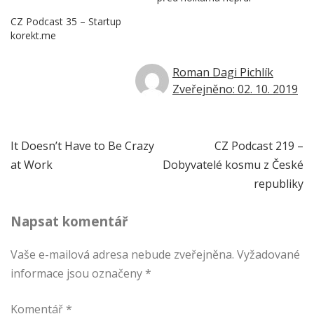
CZ Podcast 35 – Startup
korekt.me
Roman Dagi Pichlík
Zveřejněno: 02. 10. 2019
Navigace
It Doesn’t Have to Be Crazy
CZ Podcast 219 –
at Work
Dobyvatelé kosmu z České
pro
republiky
příspěvek
Napsat komentář
Vaše e-mailová adresa nebude zveřejněna.
Vyžadované
informace jsou označeny
*
Komentář
*