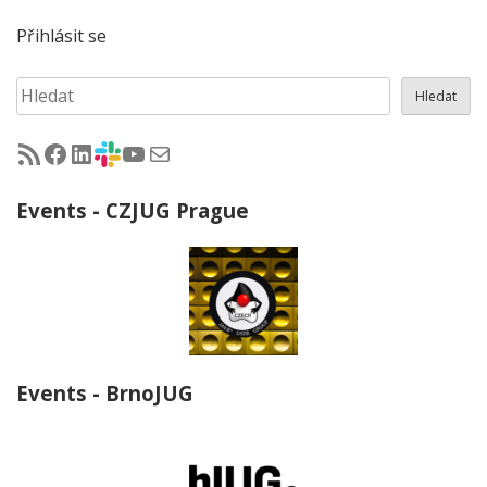
Přihlásit se
Hledat
Hledat
RSS - články na jug.cz
Facebook skupina Czech Java User Group
LinkedIn skupina Czech Java User Group
CZJUG Slack fórum
CZJUG YouTube kanál
CZJUG email
Events - CZJUG Prague
Events - BrnoJUG