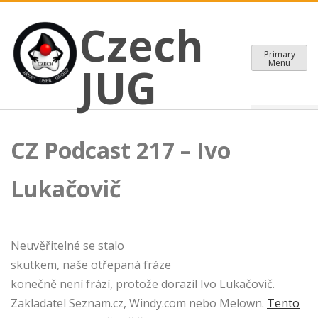
CZECH JAVA USER GROUP
Skip
Czech JUG
Czech
to
content
Primary
Menu
JUG
CZ Podcast 217 – Ivo
Lukačovič
Neuvěřitelné se stalo
skutkem, naše otřepaná fráze
konečně není frází, protože dorazil Ivo Lukačovič.
Zakladatel Seznam.cz, Windy.com nebo Melown.
Tento