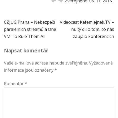
Zveřejněno: 05. 11. 2015
Navigace
CZJUG Praha – Nebezpečí
Videocast Kafemlejnek.TV –
paralelních streamů a One
nultý díl o tom, co nás
pro
VM To Rule Them All
zaujalo konferencích
příspěvek
Napsat komentář
Vaše e-mailová adresa nebude zveřejněna.
Vyžadované
informace jsou označeny
*
Komentář
*