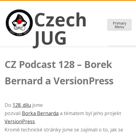
CZECH JAVA USER GROUP
Skip
Czech JUG
Czech
to
content
Primary
Menu
JUG
CZ Podcast 128 – Borek
Bernard a VersionPress
Do
128. dílu
jsme
pozvali
Borka Bernarda
a tématem byl jeho projekt
VersionPress
.
Kromě technické stránky jsme se zajímali o to, jak se