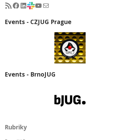
RSS - články na jug.cz
Facebook skupina Czech Java User Group
LinkedIn skupina Czech Java User Group
CZJUG Slack fórum
CZJUG YouTube kanál
CZJUG email
Events - CZJUG Prague
Events - BrnoJUG
Rubriky