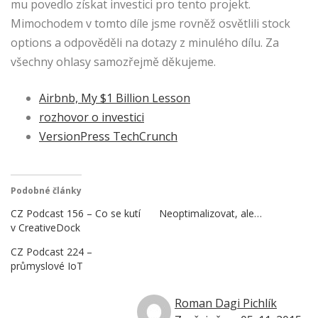
mu povedlo získat investici pro tento projekt.
Mimochodem v tomto díle jsme rovněž osvětlili stock
options a odpověděli na dotazy z minulého dílu. Za
všechny ohlasy samozřejmě děkujeme.
Airbnb, My $1 Billion Lesson
rozhovor o investici
VersionPress TechCrunch
Podobné články
CZ Podcast 156 – Co se kutí
Neoptimalizovat, ale…
v CreativeDock
CZ Podcast 224 –
průmyslové IoT
Roman Dagi Pichlík