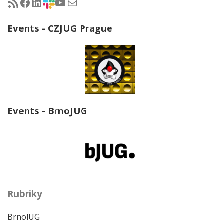
RSS - články na jug.cz
Facebook skupina Czech Java User Group
LinkedIn skupina Czech Java User Group
CZJUG Slack fórum
CZJUG YouTube kanál
CZJUG email
Events - CZJUG Prague
Events - BrnoJUG
Rubriky
BrnoJUG