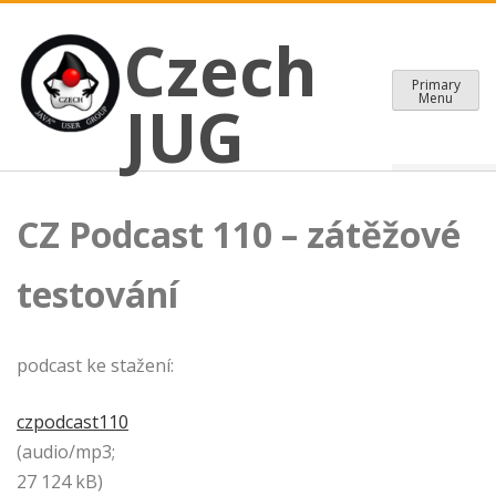
CZECH JAVA USER GROUP
Skip
Czech JUG
Czech
to
content
Primary
Menu
JUG
CZ Podcast 110 – zátěžové
testování
podcast ke stažení:
czpodcast110
(audio/mp3;
27 124 kB)