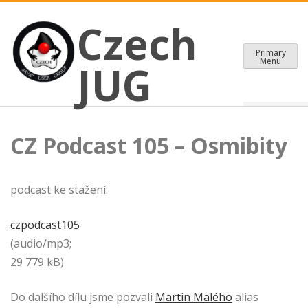
CZECH JAVA USER GROUP
Skip
Czech JUG
Czech
to
content
Primary
Menu
JUG
CZ Podcast 105 – Osmibity
podcast ke stažení:
czpodcast105
(audio/mp3;
29 779 kB)
Do dalšího dílu jsme pozvali
Martin Malého
alias