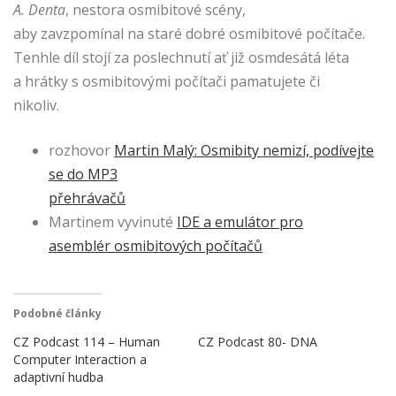
A. Denta
, nestora osmibitové scény,
aby zavzpomínal na staré dobré osmibitové počítače.
Tenhle díl stojí za poslechnutí ať již osmdesátá léta
a hrátky s osmibitovými počítači pamatujete či
nikoliv.
rozhovor
Martin Malý: Osmibity nemizí, podívejte
se do MP3
přehrávačů
Martinem vyvinuté
IDE a emulátor pro
asemblér osmibitových počítačů
Podobné články
CZ Podcast 114 – Human
CZ Podcast 80- DNA
Computer Interaction a
adaptivní hudba