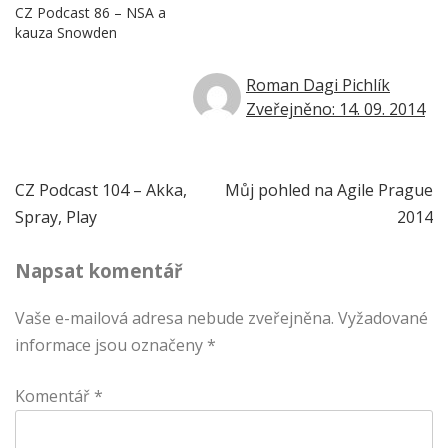
CZ Podcast 86 – NSA a
kauza Snowden
Roman Dagi Pichlík
Zveřejněno: 14. 09. 2014
Navigace
CZ Podcast 104 – Akka,
Můj pohled na Agile Prague
Spray, Play
2014
pro
Napsat komentář
příspěvek
Vaše e-mailová adresa nebude zveřejněna.
Vyžadované
informace jsou označeny
*
Komentář
*