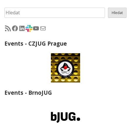
Hledat
Hledat
RSS - články na jug.cz
Facebook skupina Czech Java User Group
LinkedIn skupina Czech Java User Group
CZJUG Slack fórum
CZJUG YouTube kanál
CZJUG email
Events - CZJUG Prague
Events - BrnoJUG