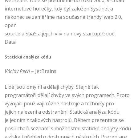
NetBeans. Dále se posuneme do roku 2000, vrcholu
internetové horečky, kdy byl založen Systinet a
nakonec se zaměříme na současné trendy: web 2.0,
open
source a SaaS a jejich vliv na nový startup: Good
Data.
Statická analýza kódu
Václav Pech
– JetBrains
Lidé jsou omylní a dělají chyby. Stejně tak
programátoři dělají chyby ve svých programech. Proto
vývojáři používají různé nástroje a techniky pro
jejich nalezení a odstranění. Statická analýza kódu
je jedním z takových nástrojů. Během prezentace se
posluchači seznámí s možnostmi statické analýzy kódu
a získají přehled o dostupných nástrojích. Prezentace