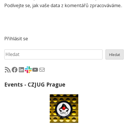
Podívejte se, jak vaše data z komentářů zpracováváme.
.
Přihlásit se
Hledat
Hledat
RSS - články na jug.cz
Facebook skupina Czech Java User Group
LinkedIn skupina Czech Java User Group
CZJUG Slack fórum
CZJUG YouTube kanál
CZJUG email
Events - CZJUG Prague