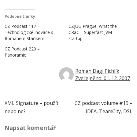
Podobné články
CZ Podcast 117 –
CZJUG Prague: What the
Technologické inovace s
CRaC – Superfast JVM
Romanem Staňkem
startup
CZ Podcast 220 –
Panoramic
Roman Dagi Pichlík
Zveřejněno: 01. 12. 2007
Navigace
XML Signature – použít
CZ podcast volume #19 –
nebo ne?
IDEA, TeamCity, DSL
pro
Napsat komentář
příspěvek