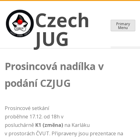
CZECH JAVA USER GROUP
Skip
Czech JUG
Czech
to
content
Primary
Menu
JUG
Prosincová nadílka v
podání CZJUG
Prosincové setkání
proběhne 17.12. od 18h v
posluchárně
K1 (změna)
na Karláku
v prostorách ČVUT. Připraveny jsou prezentace na