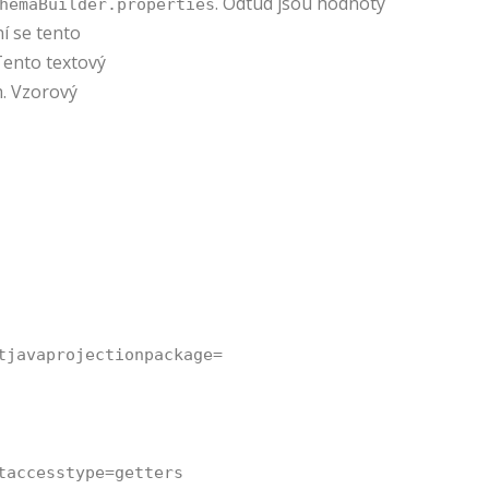
. Odtud jsou hodnoty
hemaBuilder.properties
í se tento
Tento textový
m. Vzorový
tjavaprojectionpackage=
taccesstype=getters