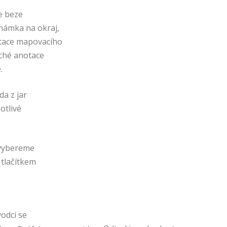
e beze
námka na okraj,
otace mapovacího
aché anotace
.
da z jar
otlivé
, vybereme
 tlačítkem
odci se