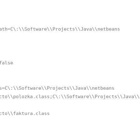
ath=C\:\\Software\\Projects\\Java\\netbeans
false
s=C\:\\Software\\Projects\\Java\\netbeans
cto\\polozka.class;C\:\\Software\\Projects\\Java\\
cto\\faktura.class