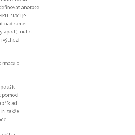
definovat anotace
lku, stačí je
ít nad rámec
y apod.), nebo
i výchozí
formace o
 použít
t pomocí
apříklad
in, takže
ec.
ouští z