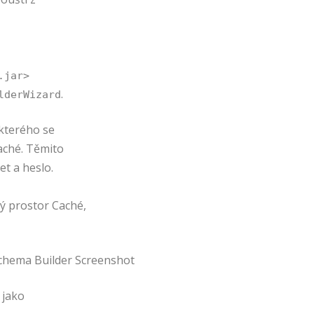
.jar>
.
lderWizard
 kterého se
Caché. Těmito
et a heslo.
ý prostor Caché,
 jako