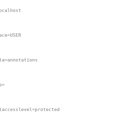
ocalhost
ace=USER
ta=annotations
e=
taccesslevel=protected