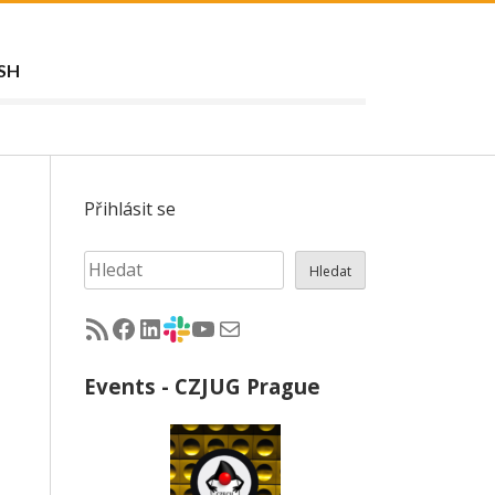
SH
Přihlásit se
Hledat
Hledat
RSS - články na jug.cz
Facebook skupina Czech Java User Group
LinkedIn skupina Czech Java User Group
CZJUG Slack fórum
CZJUG YouTube kanál
CZJUG email
Events - CZJUG Prague