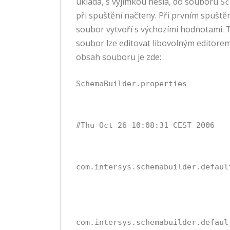
ukládá, s výjimkou hesla, do souboru
Sc
při spuštění načteny. Při prvním spuštěn
soubor vytvoří s výchozími hodnotami. 
soubor lze editovat libovolným editore
obsah souboru je zde:
SchemaBuilder.properties
#Thu Oct 26 10:08:31 CEST 2006
com.intersys.schemabuilder.defaul
com.intersys.schemabuilder.defaul