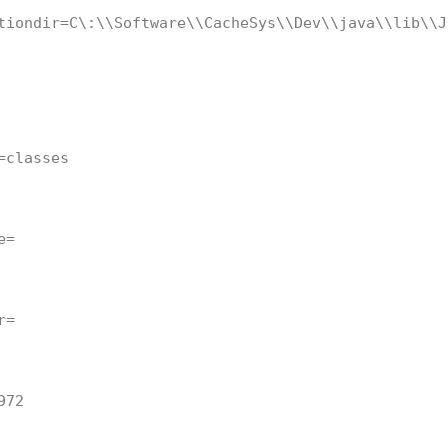
tiondir=C\:\\Software\\CacheSys\\Dev\\java\\lib\\J
=classes
e=
r=
972