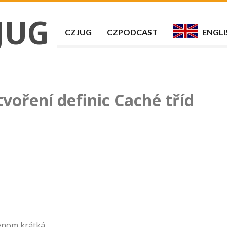
JUG
CZJUG
CZPODCAST
ENGLI
tvoření definic Caché tříd
Jenom krátká