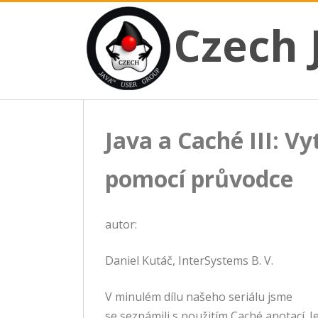
CZECH JAVA USER GROUP
Skip
Czech JUG
Czech 
to
content
Java a Caché III: Vy
pomocí průvodce
autor:
Daniel Kutáč, InterSystems B. V.
V minulém dílu našeho seriálu jsme
se seznámili s použitím Caché anotací. 