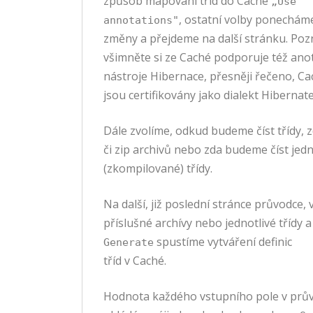
způsob mapování tříd do Caché
„Use
, ostatní volby ponechám
annotations"
změny a přejdeme na další stránku. Poz
všimněte si ze Caché podporuje též an
nástroje Hibernace, přesněji řečeno, C
jsou certifikovány jako dialekt Hibernate
Dále zvolíme, odkud budeme číst třídy, z
či zip archivů nebo zda budeme číst jedn
(zkompilované) třídy.
Na další, již poslední stránce průvodce
příslušné archívy nebo jednotlivé třídy a
spustíme vytváření definic
Generate
tříd v Caché.
Hodnota každého vstupního pole v prův