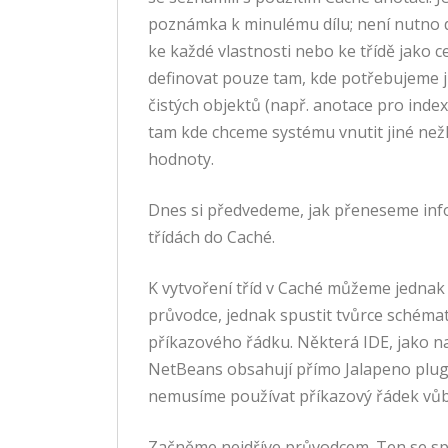
poznámka k minulému dílu; není nutno 
ke každé vlastnosti nebo ke třídě jako ce
definovat pouze tam, kde potřebujeme j
čistých objektů (např. anotace pro index
tam kde chceme systému vnutit jiné nežl
hodnoty.
Dnes si předvedeme, jak přeneseme in
třídách do Caché.
K vytvoření tříd v Caché můžeme jednak
průvodce, jednak spustit tvůrce schéma
příkazového řádku. Některá IDE, jako n
NetBeans obsahují přímo Jalapeno plug
nemusíme používat příkazový řádek vůb
Začněme nejdříve průvodcem. Ten se sp