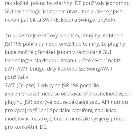
tak složitá, pokud by všechny IDE používaly jednotnou
GUI technologii, kamenem úrazu tak bude nejspíše
nekompatibilita SWT (Eclipse) a Swingu (zbytek).
To bude zřejmě klíčový problém, který by mohl celé
JSR 198 pohřbít a nebo omezit do té míry, že pluginy
bude možné přenášet jenom v rámci dané GUI
technologie. Na druhou stranu určité řešení nabízí
SWT-AWT bridge, díky kterému lze Swing/AWT
používat v
SWT (Eclipse). I kdyby se JSR 198 podařilo
implementovat, nedá se očekávat přenositelnost všech
pluginu. JSR pokrývá pouze základní sadu API nutnou
pro vývoj rozšíření. Speciální rozšíření, například
modelovací nástroje, budou neustále vyvíjeny přímo
pro konkrétní IDE.