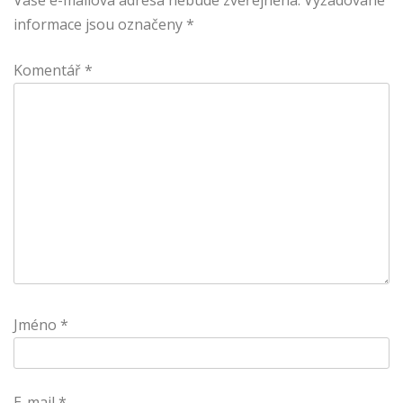
Vaše e-mailová adresa nebude zveřejněna.
Vyžadované
informace jsou označeny
*
Komentář
*
Jméno
*
E-mail
*