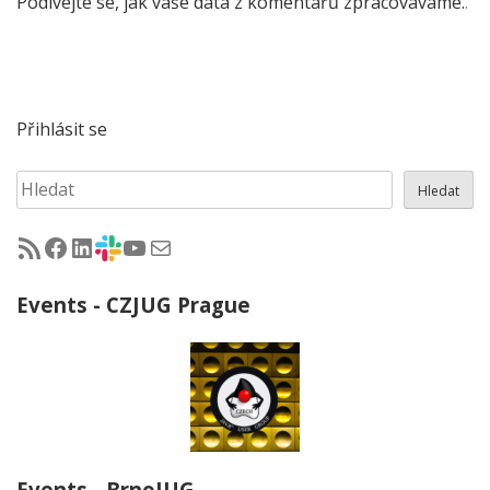
Podívejte se, jak vaše data z komentářů zpracováváme.
.
Přihlásit se
Hledat
Hledat
RSS - články na jug.cz
Facebook skupina Czech Java User Group
LinkedIn skupina Czech Java User Group
CZJUG Slack fórum
CZJUG YouTube kanál
CZJUG email
Events - CZJUG Prague
Events - BrnoJUG