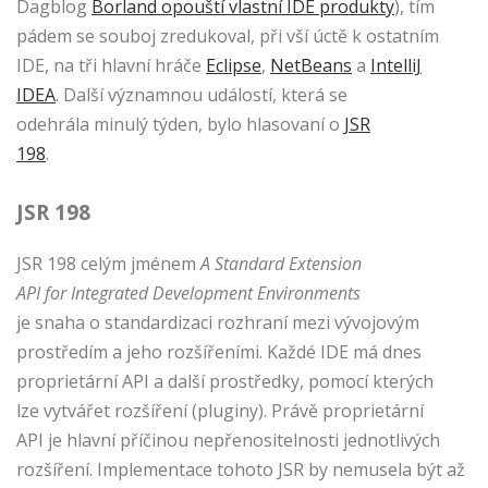
Dagblog
Borland opouští vlastní IDE produkty
), tím
pádem se souboj zredukoval, při vší úctě k ostatním
IDE, na tři hlavní hráče
Eclipse
,
NetBeans
a
IntelliJ
IDEA
. Další významnou událostí, která se
odehrála minulý týden, bylo hlasovaní o
JSR
198
.
JSR 198
JSR 198 celým jménem
A Standard Extension
API for Integrated Development Environments
je snaha o standardizaci rozhraní mezi vývojovým
prostředím a jeho rozšířeními. Každé IDE má dnes
proprietární API a další prostředky, pomocí kterých
lze vytvářet rozšíření (pluginy). Právě proprietární
API je hlavní příčinou nepřenositelnosti jednotlivých
rozšíření. Implementace tohoto JSR by nemusela být až