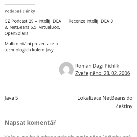
Podobné články
CZ Podcast 29 – IntelliJ IDEA
Recenze IntelliJ IDEA 8
8, NetBeans 6.5, VirtualBox,
OpenSolaris
Multimediální prezentace o
technologiích kolem Javy
Roman Dagi Pichlík
Zveřejněno: 28. 02. 2006
Navigace
Java 5
Lokalizace NetBeans do
češtiny
pro
Napsat komentář
příspěvek