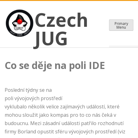
CZECH JAVA USER GROUP
Skip
Czech JUG
Czech
to
content
Primary
Menu
JUG
Co se děje na poli IDE
Poslední týdny se na
poli vývojových prostředí
vyklubalo několik velice zajímavých událostí, které
mohou sloužit jako kompas pro to co nás čeká v
budoucnu. Mezi zásadní události patřilo rozhodnutí
firmy Borland opustit sféru vývojových prostředí (viz