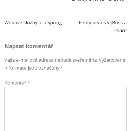
Navigace
Webové služby à la Spring
Entity beans v JBoss a
relace
pro
Napsat komentář
příspěvek
Vaše e-mailová adresa nebude zveřejněna.
Vyžadované
informace jsou označeny
*
Komentář
*