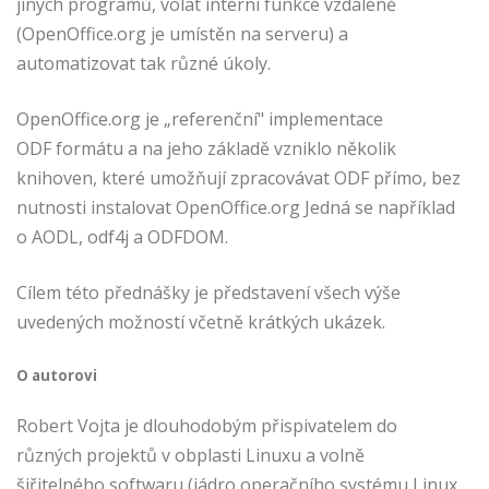
jiných programů, volat interní funkce vzdáleně
(OpenOffice.org je umístěn na serveru) a
automatizovat tak různé úkoly.
OpenOffice.org je „referenční" implementace
ODF formátu a na jeho základě vzniklo několik
knihoven, které umožňují zpracovávat ODF přímo, bez
nutnosti instalovat OpenOffice.org Jedná se například
o AODL, odf4j a ODFDOM.
Cílem této přednášky je představení všech výše
uvedených možností včetně krátkých ukázek.
O autorovi
Robert Vojta je dlouhodobým přispivatelem do
různých projektů v obplasti Linuxu a volně
šiřitelného softwaru (jádro operačního systému Linux,