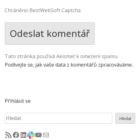
Chráněno BestWebSoft Captcha
Tato stránka používá Akismet k omezení spamu.
Podívejte se, jak vaše data z komentářů zpracováváme.
.
Přihlásit se
Hledat
Hledat
RSS - články na jug.cz
Facebook skupina Czech Java User Group
LinkedIn skupina Czech Java User Group
CZJUG Slack fórum
CZJUG YouTube kanál
CZJUG email