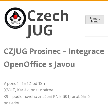
CZECH JAVA USER GROUP
Skip
Czech JUG
Czech
to
content
Primary
Menu
JUG
CZJUG Prosinec – Integrace
OpenOffice s Javou
V pondělí 15.12. od 18h
(ČVUT, Karlák, posluchárna
K9 – podle nového značení KN:E-301) proběhně
poslední