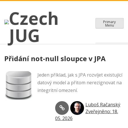
CZECH JAVA USER GROUP
Skip
Czech JUG
Czech
to
content
Primary
Menu
JUG
Přidání not-null sloupce v JPA
Jeden příklad, jak s JPA rozvíjet existující
datový model a přitom nerezignovat na
integritní omezení.
Luboš Račanský
Zveřejněno: 18.
05. 2026