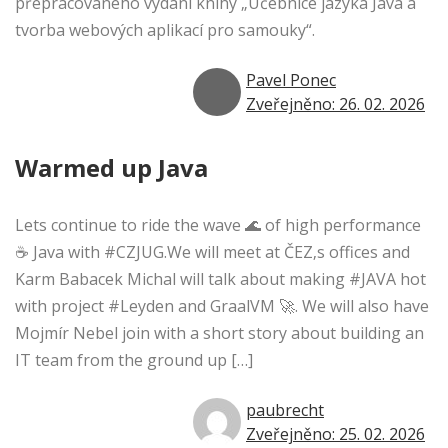
přepracovaného vydání knihy „Učebnice jazyka Java a
tvorba webových aplikací pro samouky“.
Pavel Ponec
Zveřejněno: 26. 02. 2026
Warmed up Java
Lets continue to ride the wave 🌊 of high performance
☕ Java with #CZJUG.We will meet at ČEZ‚s offices and
Karm Babacek Michal will talk about making #JAVA hot
with project #Leyden and GraalVM 🚀. We will also have
Mojmír Nebel join with a short story about building an
IT team from the ground up […]
paubrecht
Zveřejněno: 25. 02. 2026