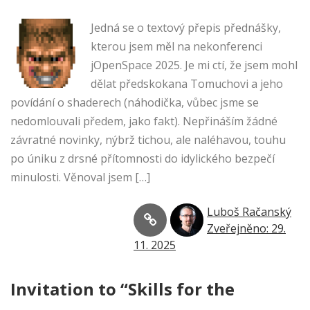
Jedná se o textový přepis přednášky,
kterou jsem měl na nekonferenci
jOpenSpace 2025. Je mi ctí, že jsem mohl
dělat předskokana Tomuchovi a jeho
povídání o shaderech (náhodička, vůbec jsme se
nedomlouvali předem, jako fakt). Nepřináším žádné
závratné novinky, nýbrž tichou, ale naléhavou, touhu
po úniku z drsné přítomnosti do idylického bezpečí
minulosti. Věnoval jsem […]
Luboš Račanský
Zveřejněno: 29.
11. 2025
Invitation to “Skills for the