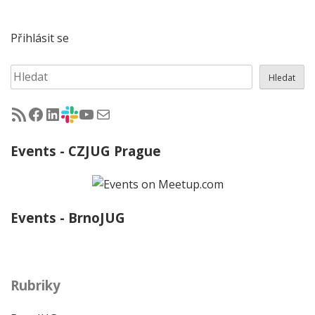
příspěvků
Přihlásit se
Hledat
Hledat
RSS - články na jug.cz
Facebook skupina Czech Java User Group
LinkedIn skupina Czech Java User Group
CZJUG Slack fórum
CZJUG YouTube kanál
CZJUG email
Events - CZJUG Prague
Events - BrnoJUG
Rubriky