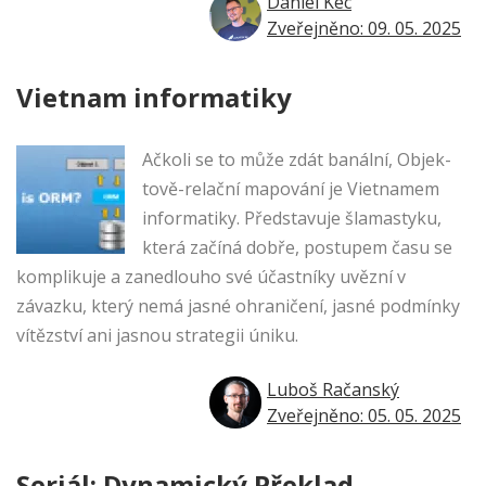
Daniel Kec
Zveřejněno: 09. 05. 2025
Vietnam informatiky
Ačkoli se to může zdát banální, Objek­
tově-re­lační mapování je Vietnamem
informatiky. Předs­ta­vuje šlamas­tyku,
která začíná dobře, postupem času se
kompli­kuje a zanedlouho své účast­níky uvězní v
závazku, který nemá jasné ohranič­ení, jasné podmínky
vítěz­ství ani jasnou strategii úniku.
Luboš Račanský
Zveřejněno: 05. 05. 2025
Seriál: Dynamický Překlad