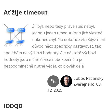
Ať žije timeout
Žil byl, nebo tedy právě spíš nebyl,
jednou jeden timeout (ono jich vlastně
nakonec chybělo dokonce víc).Když není
důvod něco specificky nastavovat, tak
spoléhám na výchozí hodnoty. Ale některé výchozí
hodnoty jsou méně či více nebezpečné a je
bezpodmínečně nutné vědět, co člověk dělá.
Luboš Račanský
Zveřejněno: 03.
12. 2025
IDDQD