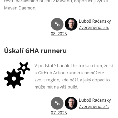
cestu paralelního buildu v Mavenu, doporučuji využít
Maven Daemon.
Luboš Račanský
Zveřejněno: 25.
08. 2025
Úskalí GHA runneru
V podstatě banální historka o tom, že si
u GitHub Action runneru nemůžete
zvolit region, kde běží, a jaký dopad to
může mít na váš build.
Luboš Račanský
Zveřejněno: 31.
07. 2025