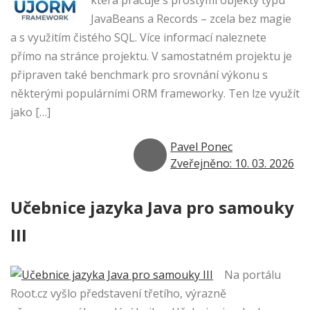
která pracuje s prostými objekty typu
JavaBeans a Records – zcela bez magie
a s využitím čistého SQL. Více informací naleznete
přímo na stránce projektu. V samostatném projektu je
připraven také benchmark pro srovnání výkonu s
některými populárními ORM frameworky. Ten lze využít
jako […]
Pavel Ponec
Zveřejněno: 10. 03. 2026
Učebnice jazyka Java pro samouky
III
Na portálu
Root.cz vyšlo představení třetího, výrazně