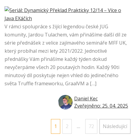
V rámci spolupráce s žijící legendou české JUG
komunity, Jardou Tulachem, vám přinášíme další díl ze
série přednášek z velice zajímavého semináře MFF UK,
který probíhal mezi lety 2021/2022. Jednotlivé
přednášky Vám přinášíme každý týden dokud
nevyčerpáme všech 20 poutavých hodin. Každý 90ti
minutový díl poskytuje nejen vhled do jedinečného
světa Truffle frameworku, GraalVM a […]
Daniel Kec
Zveřejněno: 25. 04. 2025
Stránkování
1
2
…
72
Následující