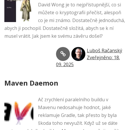
David Wong je to nejpřístupnější, co si
můžete o kryptografii přečíst, alespoň
co je mi známo. Dostatečně jednoduchá,
abych ji pochopil. Dostatečně složitá, abych se k ní
musel vrátit. Jak jsem ke svému závěru došel?
Luboš Račanský
Zveřejněno: 18.
09. 2025
Maven Daemon
Ač zrychlení paralelního buildu v
Mavenu nedosahuje hodnot, jaké
reklamuje Gradle, tak přesto by byla
škoda toho nevyužít. Když už se dáte