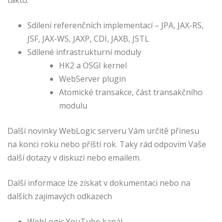
Sdílení referenčních implementací – JPA, JAX-RS,
JSF, JAX-WS, JAXP, CDI, JAXB, JSTL
Sdílené infrastrukturní moduly
HK2 a OSGI kernel
WebServer plugin
Atomické transakce, část transakčního
modulu
Další novinky WebLogic serveru Vám určitě přinesu
na konci roku nebo příští rok. Taky rád odpovím Vaše
další dotazy v diskuzi nebo emailem.
Další informace lze získat v dokumentaci nebo na
dalších zajímavých odkazech
WebLogic YouTube kanál