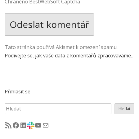
Chráněno BestWebSoft Captcha
Tato stránka používá Akismet k omezení spamu.
Podívejte se, jak vaše data z komentářů zpracováváme.
.
Přihlásit se
Hledat
Hledat
RSS - články na jug.cz
Facebook skupina Czech Java User Group
LinkedIn skupina Czech Java User Group
CZJUG Slack fórum
CZJUG YouTube kanál
CZJUG email