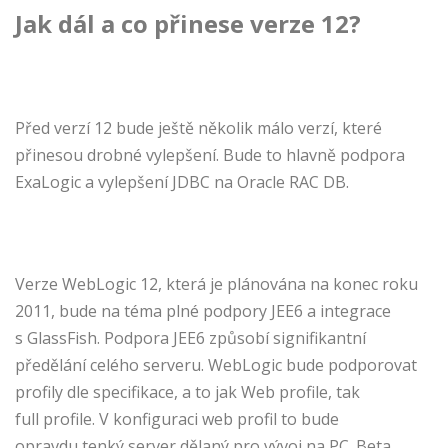
Jak dál a co přinese verze 12?
Před verzí 12 bude ještě několik málo verzí, které
přinesou drobné vylepšení. Bude to hlavně podpora
ExaLogic a vylepšení JDBC na Oracle RAC DB.
Verze WebLogic 12, která je plánována na konec roku
2011, bude na téma plné podpory JEE6 a integrace
s GlassFish. Podpora JEE6 způsobí signifikantní
předělání celého serveru. WebLogic bude podporovat
profily dle specifikace, a to jak Web profile, tak
full profile. V konfiguraci web profil to bude
opravdu tenký server dělaný pro vývoj na PC. Beta