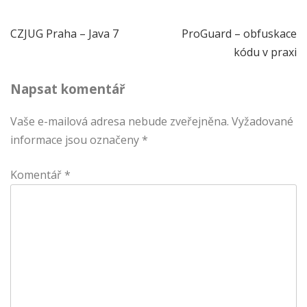
Navigace
CZJUG Praha – Java 7
ProGuard – obfuskace
kódu v praxi
pro
Napsat komentář
příspěvek
Vaše e-mailová adresa nebude zveřejněna.
Vyžadované
informace jsou označeny
*
Komentář
*