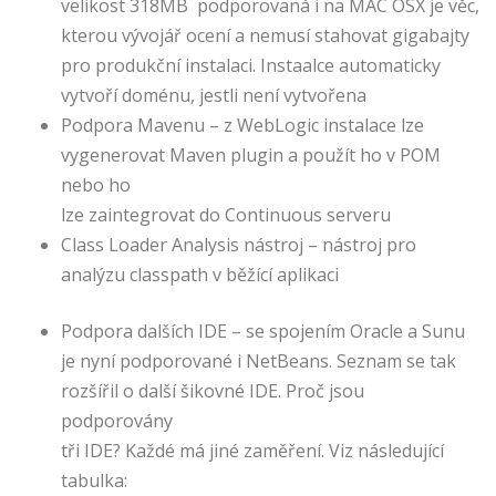
velikost 318MB podporovaná i na MAC OSX je věc,
kterou vývojář ocení a nemusí stahovat gigabajty
pro produkční instalaci. Instaalce automaticky
vytvoří doménu, jestli není vytvořena
Podpora Mavenu – z WebLogic instalace lze
vygenerovat Maven plugin a použít ho v POM
nebo ho
lze zaintegrovat do Continuous serveru
Class Loader Analysis nástroj – nástroj pro
analýzu classpath v běžící aplikaci
Podpora dalších IDE – se spojením Oracle a Sunu
je nyní podporované i NetBeans. Seznam se tak
rozšířil o další šikovné IDE. Proč jsou
podporovány
tři IDE? Každé má jiné zaměření. Viz následující
tabulka: