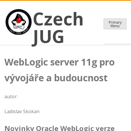
CZECH JAVA USER GROUP
Skip
Czech JUG
Czech
to
content
Primary
Menu
JUG
WebLogic server 11g pro
vývojáře a budoucnost
autor:
Ladislav Skokan
Novinky Oracle WebLogic verze