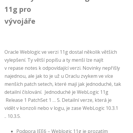
11g pro
vývojáře
Oracle Weblogic ve verzi 11g dostal několik větších
vylepšení. Ty větší popíšu a ty menší lze najít
v repase notes k odpovídající verzi. Novinky nepřišly
najednou, ale jak to je už u Oraclu zvykem ve více
menších patch setech, které mají jak jednoduché, tak
detailní číslování. Jednoduché je WebLogic 11g
Release 1 PatchSet 1 … 5. Detailní verze, která je
vidět v konzoli nebo v logu, je zase WebLogic 10.3.1
.. 10.3.5.
Podpora JEE6 – Weblogic 11g je prozatím