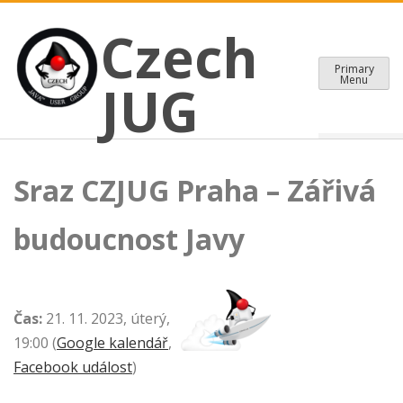
CZECH JAVA USER GROUP
Skip
Czech JUG
Czech
to
content
Primary
Menu
JUG
Sraz CZJUG Praha – Zářivá
budoucnost Javy
Čas:
21. 11. 2023, úterý,
19:00 (
Google kalendář
,
Facebook událost
)