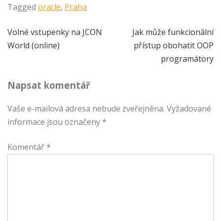
Tagged
oracle
,
Praha
Navigace
Volné vstupenky na JCON
Jak může funkcionální
World (online)
přístup obohatit OOP
pro
programátory
příspěvek
Napsat komentář
Vaše e-mailová adresa nebude zveřejněna.
Vyžadované
informace jsou označeny
*
Komentář
*