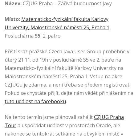
Název:
CZJUG Praha – Zářivá budoucnost Javy
Místo:
Matematicko-fyzikální fakulta Karlovy
Univerzity, Malostranské náměstí 25, Praha 1
.
Posluchárna
S5
, 2. patro
Příští sraz pražské Czech Java User Group proběhne v
úterý 21.11. od 19h v posluchárně S5 ve 2. patře na
Matematicko-fyzikální fakultě Karlovy Univerzity na
Malostranském náměstí 25, Praha 1. Vstup na akce
CZJUGu je zdarma, a není třeba se předem registrovat.
Pokud se chystáte přijít, dejte nám vědět přihlášením na
tuto událost na facebooku
.
Na tento termín jsme plánovali zahájit
CZJUG Praha
Tour
a uspořádat událost v prostorách Oracle, ale
nakonec se tentokrát setkáme na obvyklém místě v