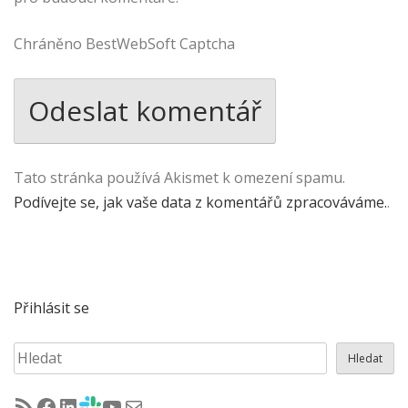
Chráněno BestWebSoft Captcha
Tato stránka používá Akismet k omezení spamu.
Podívejte se, jak vaše data z komentářů zpracováváme.
.
Přihlásit se
Hledat
Hledat
RSS - články na jug.cz
Facebook skupina Czech Java User Group
LinkedIn skupina Czech Java User Group
CZJUG Slack fórum
CZJUG YouTube kanál
CZJUG email