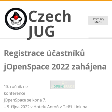
CZECH JAVA USER GROUP
Skip
Czech JUG
Czech
to
content
Primary
Menu
JUG
Registrace účastníků
jOpenSpace 2022 zahájena
13. ročník ne-
konference
jOpenSpace se koná 7.
– 9. října 2022 v Hotelu Antoň v Telči. Link na