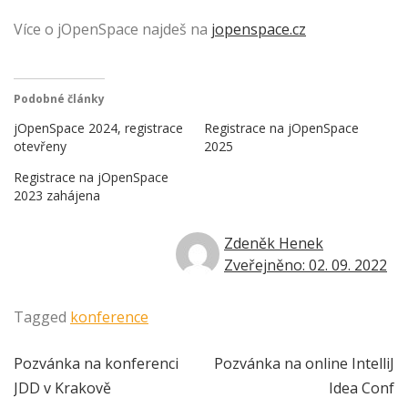
Více o jOpenSpace najdeš na
jopenspace.cz
Podobné články
jOpenSpace 2024, registrace
Registrace na jOpenSpace
otevřeny
2025
Registrace na jOpenSpace
2023 zahájena
Zdeněk Henek
Zveřejněno: 02. 09. 2022
Tagged
konference
Navigace
Pozvánka na konferenci
Pozvánka na online IntelliJ
JDD v Krakově
Idea Conf
pro