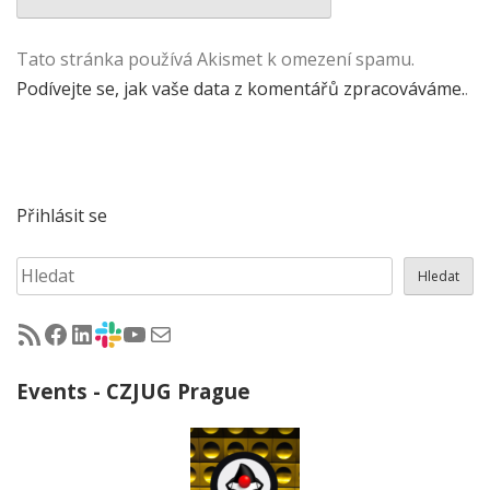
Tato stránka používá Akismet k omezení spamu.
Podívejte se, jak vaše data z komentářů zpracováváme.
.
Přihlásit se
Hledat
Hledat
RSS - články na jug.cz
Facebook skupina Czech Java User Group
LinkedIn skupina Czech Java User Group
CZJUG Slack fórum
CZJUG YouTube kanál
CZJUG email
Events - CZJUG Prague